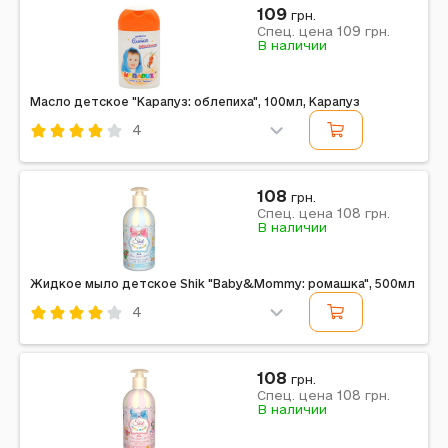
Bianca
109
грн.
109
Спец. цена
грн.
Примечание: Страна производитель: Украина
В наличии
Масло детское "Карапуз: облепиха", 100мл, Карапуз
4
Код: 697309
Карапуз
108
грн.
108
Спец. цена
грн.
В наличии
Жидкое мыло детское Shik "Baby&Mommy: ромашка", 500мл
4
Код: 697284
Shik
108
грн.
108
Спец. цена
грн.
В наличии