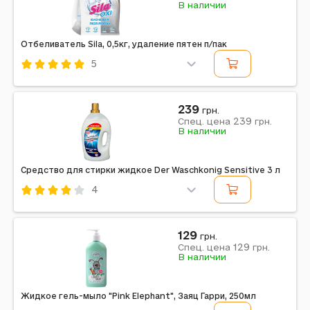
В наличии
Объем: 500 мл | Назначение: Для полировки,
усиления цвета резиновых частей, шин.
Отбеливатель Sila, 0,5кг, удаление пятен п/пак
5
Код: 682918
Sila
239
грн.
239
Спец. цена
грн.
Примечание: Страна производитель: Украина
В наличии
Средство для стирки жидкое Der Waschkonig Sensitive 3 л
4
Код: 681473
Der Waschkonig
129
грн.
129
Примечание: Количество циклов стирки: 100 | Класс
Спец. цена
грн.
В наличии
средства: Бесфосфатные Гипоаллергенные | Страна
производитель: Украина | Объем: 3 л | Температура...
Жидкое гель-мыло "Pink Elephant", Заяц Гарри, 250мл