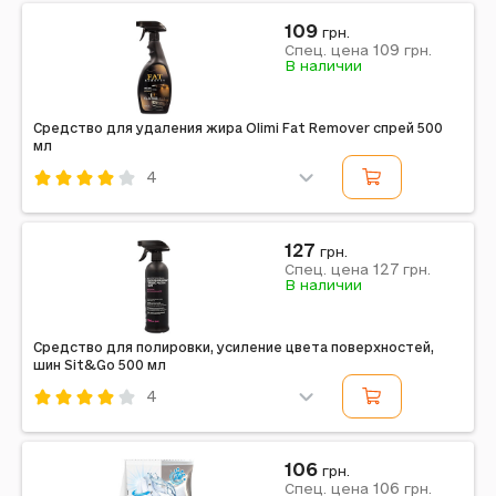
MAXI POWER
109
грн.
109
Спец. цена
грн.
Примечание: Страна производитель: Украина
В наличии
Средство для удаления жира Olimi Fat Remover спрей 500
мл
4
Код: 687111
Olimi
127
грн.
127
Примечание: Страна производитель: Украина |
Спец. цена
грн.
В наличии
Объем: 500 мл | Назначение: Для удаления жира,
грязи и пищевых загрязнений из кухонных плит,
вытяжек,...
Средство для полировки, усиление цвета поверхностей,
шин Sit&Go 500 мл
4
Код: 687113
Sit&Go
106
грн.
106
Примечание: Страна производитель: Украина |
Спец. цена
грн.