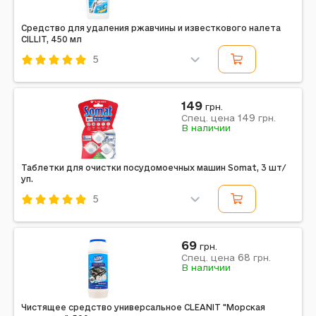
Средство для удаления ржавчины и известкового налета
CILLIT, 450 мл
5
Код: 704946
Cillit
149
грн.
149
Примечание: Комментарий | Не наносить на
Спец. цена
грн.
В наличии
чувствительные к кислотам поверхности (мрамор,
камень, некоторые виды эмали). В случае сомнений,
нанесите...
Таблетки для очистки посудомоечных машин Somat, 3 шт/
уп.
5
Код: 703149
Somat
69
грн.
68
Примечание: Количество в упаковке, шт: 3 | Класс
Спец. цена
грн.
В наличии
средства: Безфосфатные | Страна производитель:
Германия | Назначение: Для чистки посудомоечных...
Чистящее средство универсальное CLEANIT "Морская