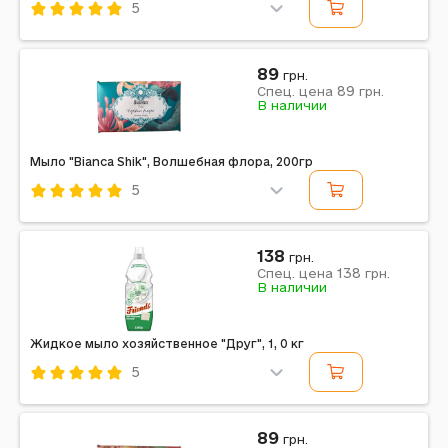
5
Код: 676775
Pink Elephant
89
грн.
89
Спец. цена
грн.
В наличии
Мыло "Bianca Shik", Волшебная флора, 200гр
5
Код: 676766
Shik
138
грн.
138
Спец. цена
грн.
В наличии
Жидкое мыло хозяйственное "Друг", 1, 0 кг
5
Код: 676900
Friends
89
грн.