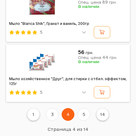
89
Спец. цена
грн.
Примечание: Страна производитель: Украина
В наличии
Мыло "Bianca Shik", Гранат и ваниль, 200гр
5
Код: 676767
Shik
56
грн.
44
Спец. цена
грн.
В наличии
Мыло хозяйственное "Друг", для стирки с отбел. эффектом,
125г
5
Код: 677172
Друг
1
3
4
5
14
Страница 4 из 14