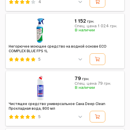
4
Код: 716521
Sila
1 152
грн.
1 024
Спец. цена
грн.
Примечание: Страна производитель: Украина
В наличии
Негорючее моющее средство на водной основе ECO
COMPLEX BLUE FPS 1L
5
Код: 714322
CRC
79
грн.
79
Примечание: Описание: Невозгораемый медленно
Спец. цена
грн.
В наличии
сохнущий очиститель на водной основе для
удаления сильных загрязнений в цехах пищевого
производства....
Чистящее средство универсальное Сана Deep Clean
Прохладная вода, 800 мл
5
Код: 712256