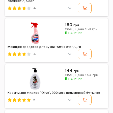
свежесть", 500 г
4
Код: 702985
Примечание: Вес: 500 г | Вид: Универсальные |
180
Страна производитель: Украина | Назначение: Для
грн.
удаления жира, нагара, устаревшей грязи | Форма...
180
Спец. цена
грн.
В наличии
Моющее средство для кухни "Anti Fett", 0,7л
4
Код: 701755
MAXI POWER
144
грн.
144
Спец. цена
грн.
Примечание: Страна производитель: Украина
В наличии
Крем-мыло жидкое "Olive", 900 мл в полимерной бутылке
5
Код: 698757