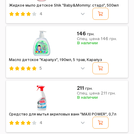
Жидкое мыло детское Shik "Baby&Mommy: стадо", 500мл
4
Код: 697283
Shik
146
грн.
146
Спец. цена
грн.
В наличии
Масло детское "Карапуз", 190мл, 5 трав, Карапуз
5
Код: 697310
Карапуз
211
грн.
211
Спец. цена
грн.
В наличии
Средство для мытья акриловых ванн "MAXI POWER", 0,7л
4
Код: 697221