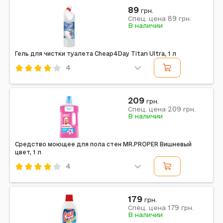
Сана
89
грн.
89
Примечание: Страна происхождения: Украина |
Спец. цена
грн.
В наличии
Объем: 800 мл
Гель для чистки туалета Cheap4Day Titan Ultra, 1 л
4
Код: 709396
Cheap4Day
209
грн.
209
Примечание: Страна происхождения: Украина |
Спец. цена
грн.
В наличии
Объем: 1 л | Срок годности: 36 месяцев
Средство моющее для пола стен MR.PROPER Вишневый
цвет, 1 л
4
Код: 709406
Mr. Proper
179
грн.
179
Примечание: Страна происхождения: Италия Объем:
Спец. цена
грн.
В наличии
1 л