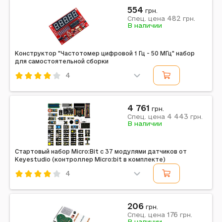
554
грн.
482
Спец. цена
грн.
В наличии
Конструктор "Частотомер цифровой 1 Гц - 50 МГц" набор
для самостоятельной сборки
4
Код: 435496
4 761
грн.
4 443
Спец. цена
грн.
В наличии
Стартовый набор Micro:Bit с 37 модулями датчиков от
Keyestudio (контроллер Micro:bit в комплекте)
4
Код: 413970
206
грн.
176
Спец. цена
грн.
В наличии