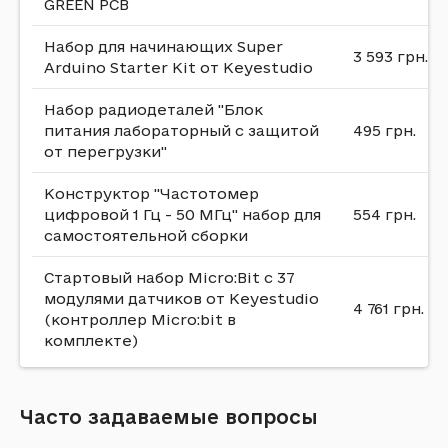
GREEN PCB
собой современные игрушки, которые сложно
отыскать в обычном отделе детского магазина. А
Набор для начинающих Super
в
ассортименте
нашего онлайн магазина Vseplus
3 593 грн.
Arduino Starter Kit от Keyestudio
вы сможете купить бюджетно по цене
оригинальные конструкции для малышей любого
Набор радиодеталей "Блок
возраста и увлечений.
питания лабораторный с защитой
495 грн.
от перегрузки"
Как выбирать необычный
конструктор для детей
Конструктор "Частотомер
цифровой 1 Гц - 50 МГц" набор для
554 грн.
самостоятельной сборки
Под термином «необычный конструктор»
подразумевают сборную, функциональную
Стартовый набор Micro:Bit с 37
модель, которая разительно отличается по своей
модулями датчиков от Keyestudio
форме, материалам и тематике от
4 761 грн.
(контроллер Micro:bit в
общепринятых. Здесь не будет динозавров или
комплекте)
домиков – только современные варианты
техники, её компонентов, химические и
радиодетали и многое другое.
Часто задаваемые вопросы
Такие наборы стоит особенно внимательно