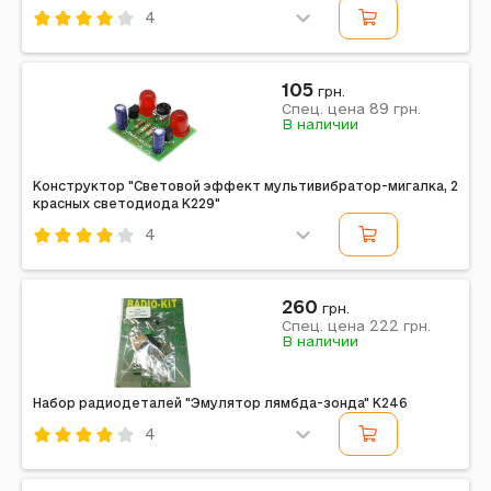
4
Код: 637428
105
грн.
89
Спец. цена
грн.
В наличии
Конструктор "Световой эффект мультивибратор-мигалка, 2
красных светодиода K229"
4
Код: 486584
260
грн.
222
Спец. цена
грн.
В наличии
Набор радиодеталей "Эмулятор лямбда-зонда" K246
4
Код: 435512