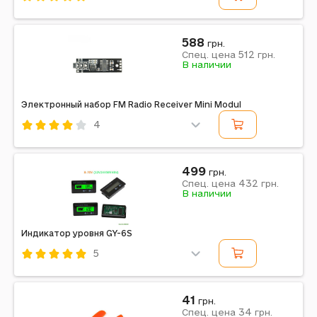
Код: 637442
588
грн.
512
Спец. цена
грн.
В наличии
Электронный набор FM Radio Receiver Mini Modul
4
Код: 637439
499
грн.
432
Спец. цена
грн.
В наличии
Индикатор уровня GY-6S
5
Код: 635121
41
грн.
34
Спец. цена
грн.