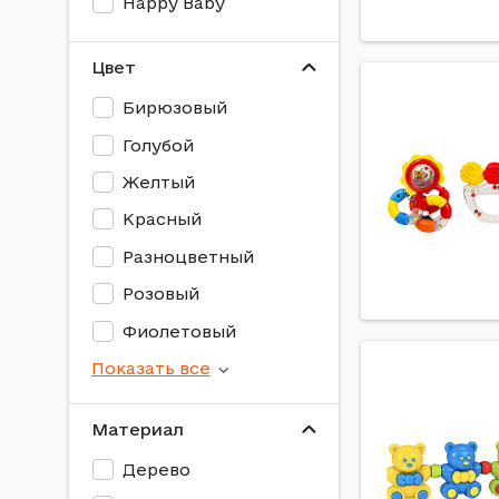
Happy Baby
Happy monkey
Цвет
Huan Le Xing Toys
Бирюзовый
Huanger
Голубой
Infantino
Желтый
Jeef Toys
Красный
Lindo
Разноцветный
Lucky King
Розовый
Mega Zayka
Фиолетовый
Mic
Показать все
Sobebear
Sozzy
Материал
Tigres
Дерево
Tk Group