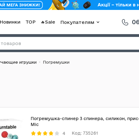
06
Новинки
TOP
🔥Sale
Покупателям
учающие игрушки
Погремушки
Погремушка-спинер 3 спинера, силикон, присо
Mic
Код: 735261
4