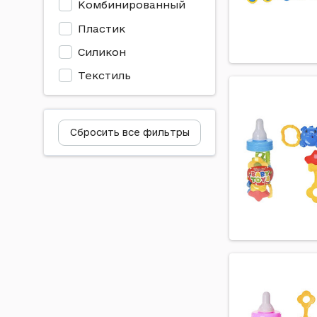
Комбинированный
Tony Lvee
Пластик
Vladi Toys
Силикон
Weixingda
Текстиль
Yg Toys
Країна Іграшок
Сбросить все фильтры
Руди
Сонячний зайчик
Технок