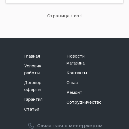
Код: 703149
Somat
Страница 1 из 1
Примечание: Количество в упаковке, шт: 3 | Класс
средства: Безфосфатные | Страна производитель:
Германия | Назначение: Для чистки посудомоечных...
Главная
Новости
магазина
Условия
работы
Контакты
Договор
О нас
оферты
Ремонт
Гарантия
Сотрудничество
Статьи
Связаться с менеджером