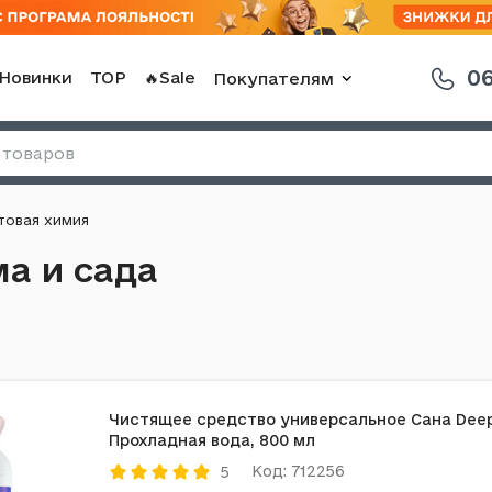
06
Новинки
TOP
🔥Sale
Покупателям
товая химия
а и сада
Чистящее средство универсальное Сана Deep
Прохладная вода, 800 мл
Код: 712256
5