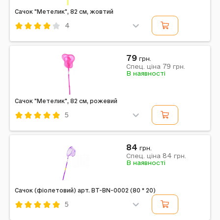
Сачок "Метелик", 82 см, жовтий
4
Код: 484791
Жовтий
Комбінований
79
грн.
79
Примітка: Упаковка: Без упаковки | Тип ел-тів
Спец. ціна
грн.
В наявності
харчування: Ні | Ел-ти живлення в комплекті: Ні |
Вага в упаковці: 70 г | 21 x 1.5 см | Країна...
Сачок "Метелик", 82 см, рожевий
5
Код: 484793
Рожевий
Комбінований
84
грн.
84
Примітка: Упаковка: Без упаковки | Тип ел-тів
Спец. ціна
грн.
В наявності
харчування: Ні | Ел-ти живлення в комплекті: Ні |
Вага в упаковці: 70 г | 21 x 1.5 см | Країна...
Сачок (фіолетовий) арт. BT-BN-0002 (80 * 20)
5
Код: 478903