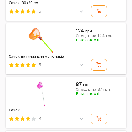
Сачок, 80x20 см
5
Код: 714035
Помаранчевий
124
грн.
124
Примітка: Габарити в упаковці: 20 x 80 x 1 см |
Спец. ціна
грн.
В наявності
Габарити без упаковки: 20 x 80 x 1 см
Сачок дитячий для метеликів
5
Код: 619618
Комбінований
87
грн.
87
Примітка: Діаметр: 1,4 см (ручка), 16,5 см (сачок) |
Спец. ціна
грн.
В наявності
Довжина: 46,5 см | Країна виробник: Китай |
Матеріал: Полістирол, ПВХ, 100% поліестер, залізо
|...
Сачок
4
Код: 593124