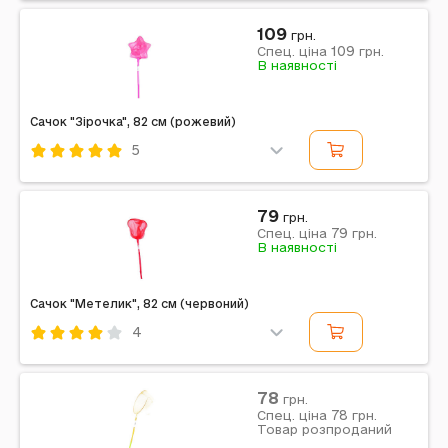
Примітка: Колір: Фіолетовий | Габарити в упаковці:
109
20 x 80 x 1 см | Габарити без упаковки: 20 x 80 x 1 см
грн.
109
Спец. ціна
грн.
В наявності
Сачок "Зірочка", 82 см (рожевий)
5
Код: 477191
Рожевий
Комбінований
79
грн.
79
Примітка: Упаковка: Без упаковки | Тип ел-тів
Спец. ціна
грн.
В наявності
живлення: Немає | Ел-ти живлення в комплекті: Ні |
Вага з упаковкою: 60 г | Габарити в упаковці: 82 x...
Сачок "Метелик", 82 см (червоний)
4
Код: 477088
Червоний
Комбінований
78
грн.
78
Примітка: Упаковка: Без упаковки | Тип ел-тів
Спец. ціна
грн.
Товар розпроданий
живлення: Немає | Ел-ти живлення в комплекті: Ні |