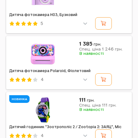
Дитяча фотокамера H03, Бузковий
5
Код: 620343
Бузковий
1 385
грн.
1 246
Примітка: LCD, WiFi, 1080P, Zoom 15x, 48Mp, 8GB to
Спец. ціна
грн.
В наявності
128GB TF
Дитяча фотокамера Polaroid, Фіолетовий
4
Код: 597859
Фіолетовий
111
НОВИНКА
грн.
111
Примітка: з функцією друку та з передньою
Спец. ціна
грн.
В наявності
камерою
Дитячий годинник "Зоотрополіс 2 / Zootopia 2: ЗАЯЦ", Mic
4