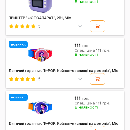
В наявності
Кількість батарейок: 2 | Вага в упаковці: 35 г |
Розміри в упаковці: 9,5 x 2,5 x 14,5 см |...
ПРИНТЕР "ФОТОАПАРАТ", 2В1, Mic
5
Код: 756389
Mic
Комбінований
Фіолетовий
111
НОВИНКА
грн.
111
Примітка: Упаковка: Коробка | Тип джерел живлення:
Спец. ціна
грн.
В наявності
Акумулятор | Джерела живлення в комплекті: Є |
Вага в упаковці: 295 г | Габарити в упаковці: 13 x...
Дитячий годинник "K-POP: Кейпоп-мисливці на демонів", Mic
5
Код: 756067
Mic
Комбінований
Червоний
111
НОВИНКА
грн.
111
Примітка: Упаковка: Без упаковки | Вага в упаковці:
Спец. ціна
грн.
В наявності
20 г | Габарити в упаковці: 20 x 4 x 2 см | Країна-
виробник: Китай | Комплектація: Дитячий...
Дитячий годинник "K-POP: Кейпоп-мисливці на демонів", Mic