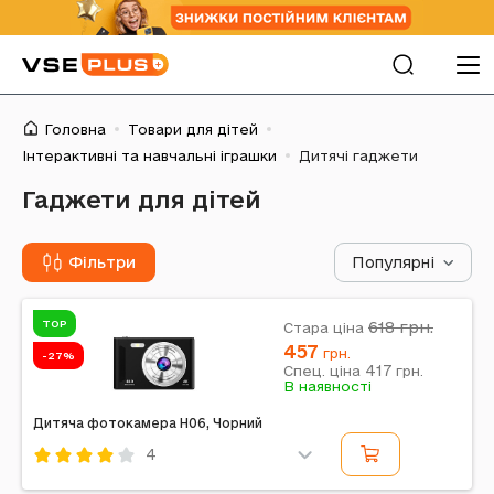
Головна
Товари для дітей
Інтерактивні та навчальні іграшки
Дитячі гаджети
Гаджети для дітей
Фільтри
Популярні
TOP
618
грн.
Стара ціна
457
грн.
-27%
417
Спец. ціна
грн.
В наявності
Дитяча фотокамера H06, Чорний
4
Код: 620351