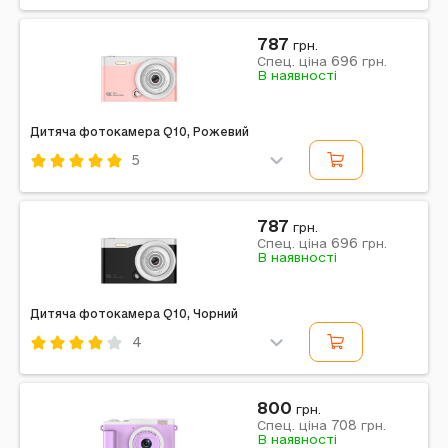
Код: 687724
Чорний
787
грн.
696
Спец. ціна
грн.
Примітка: з магнітним міні принтером та тримачем
В наявності
Дитяча фотокамера Q10, Рожевий
5
Код: 620354
Рожевий
787
грн.
696
Примітка: LCD 2.7K, Digital Zoom 16x, 48Mp, 4GB to
Спец. ціна
грн.
В наявності
128GB TF
Дитяча фотокамера Q10, Чорний
4
Код: 620355
Чорний
800
грн.
708
Примітка: LCD 2.7K, Digital Zoom 16x, 48Mp, 4GB to
Спец. ціна
грн.
В наявності
128GB TF