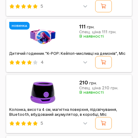
5
Код: 756388
Mic
Комбінований
Бірюзовий
111
НОВИНКА
грн.
111
Примітка: Упаковка: Коробка | Тип джерел живлення:
Спец. ціна
грн.
В наявності
Акумулятор | Джерела живлення в комплекті: Є |
Вага в упаковці: 295 г | Габарити в упаковці: 13 x...
Дитячий годинник "K-POP: Кейпоп-мисливці на демонів", Mic
4
Код: 756068
Mic
Комбінований
Рожевий
210
грн.
210
Примітка: Упаковка: Без упаковки | Вага в упаковці:
Спец. ціна
грн.
В наявності
20 г | Габарити в упаковці: 20 x 4 x 2 см | Країна-
виробник: Китай | Комплектація: Дитячий...
Колонка, висота 4 см, магнітна поверхня, підсвічування,
Bluetooth, вбудований акумулятор, в коробці, Mic
5
Код: 741365