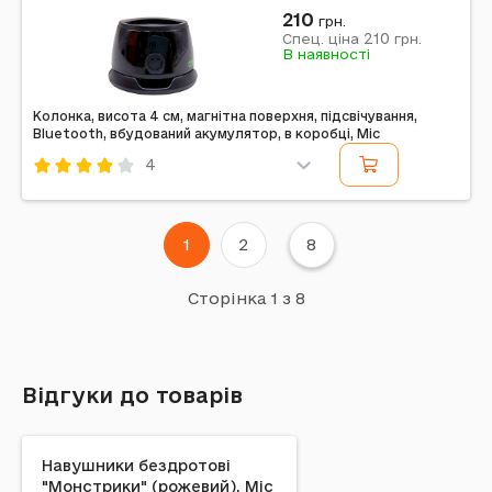
Mic
Комбінований
Фіолетовий
210
грн.
210
Примітка: Упаковка: Коробка | Тип ел-тів живлення:
Спец. ціна
грн.
В наявності
Акумулятор | Ел-ти живлення в комплекті: Є | Вага в
упаковці: 75 г | Габарити в упаковці: 8 x 8 x...
Колонка, висота 4 см, магнітна поверхня, підсвічування,
Bluetooth, вбудований акумулятор, в коробці, Mic
4
Код: 741366
Mic
Комбінований
Чорний
1
2
8
Примітка: Упаковка: Коробка | Тип ел-тів живлення:
Акумулятор | Ел-ти живлення в комплекті: Є | Вага в
упаковці: 75 г | Габарити в упаковці: 8 x 8 x...
Сторінка 1 з 8
Відгуки до товарів
Навушники бездротові
"Монстрики" (рожевий), Mic