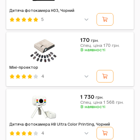
Дитяча фотокамера H03, Чорний
5
Код: 620346
Чорний
170
грн.
170
Примітка: LCD, WiFi, 1080P, Zoom 15x, 48Mp, 8GB to
Спец. ціна
грн.
В наявності
128GB TF
Міні-проектор
4
Код: 392554
Примітка: 16 слайдів, місяць-земля-космос,
1 730
кишеньковий
грн.
1 568
Спец. ціна
грн.
В наявності
Дитяча фотокамера H8 Ultra Color Printing, Чорний
4