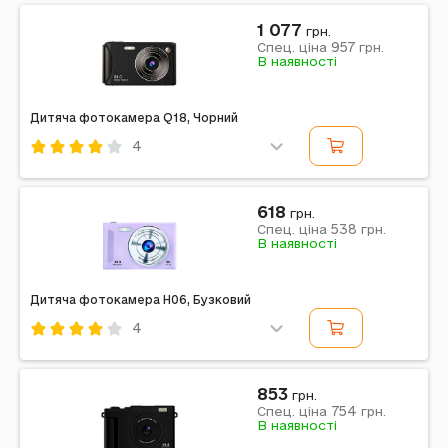
Чорний
1 077
грн.
957
Спец. ціна
грн.
Примітка: Filter CCD 4K 48Mp, 8GB to 128GB TF
В наявності
Дитяча фотокамера Q18, Чорний
4
Код: 620358
Чорний
618
грн.
538
Примітка: LCD 4K, Digital Zoom 18x, 64Mp, 4GB to
Спец. ціна
грн.
В наявності
128GB TF
Дитяча фотокамера H06, Бузковий
4
Код: 620348
Бузковий
853
грн.
754
Спец. ціна
грн.
Примітка: Filter CCD 4K 48Mp, 8GB to 128GB TF
В наявності