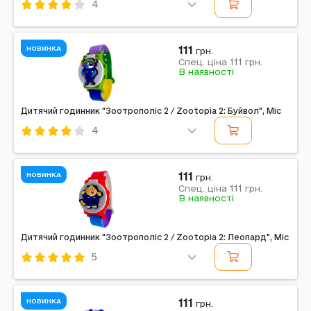
4
Код: 756069
Mic
Комбінований
Синій
111
НОВИНКА
грн.
111
Примітка: Упаковка: Без упаковки | Вага в упаковці:
Спец. ціна
грн.
В наявності
20 г | Габарити в упаковці: 20 x 4 x 2 см | Країна-
виробник: Китай | Комплектація: Дитячий...
Дитячий годинник "Зоотрополіс 2 / Zootopia 2: Буйвол", Mic
4
Код: 756071
Mic
Комбінований
Зелений
111
НОВИНКА
грн.
111
Примітка: Упаковка: Без упаковки | Тип батарейок:
Спец. ціна
грн.
В наявності
AG13 | Батарейки в комплекті: Є | Вага в упаковці: 15 г
| Габарити в упаковці: 20 x 1,8 x 4 см |...
Дитячий годинник "Зоотрополіс 2 / Zootopia 2: Леопард", Mic
5
Код: 756073
Mic
Комбінований
Червоний
111
НОВИНКА
грн.