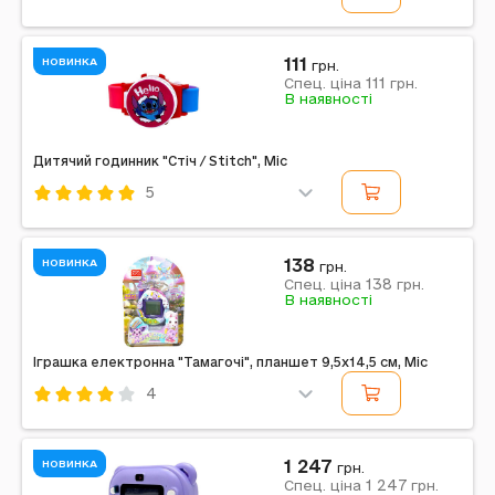
Код: 756072
Mic
Комбінований
Зелений
111
НОВИНКА
грн.
111
Примітка: Упаковка: Без упаковки | Тип батарейок:
Спец. ціна
грн.
В наявності
AG13 | Батарейки в комплекті: Є | Вага в упаковці: 15 г
| Габарити в упаковці: 20 x 1,8 x 4 см |...
Дитячий годинник "Стіч / Stitch", Mic
5
Код: 756076
Mic
Комбінований
Малиновий
138
НОВИНКА
грн.
138
Примітка: Упаковка: Без упаковки | Тип батарейок:
Спец. ціна
грн.
В наявності
AG13 | Батарейки в комплекті: Є | Вага в упаковці: 90
г | Розміри в упаковці: 20 x 3 x 4 см |...
Іграшка електронна "Тамагочі", планшет 9,5x14,5 см, Mic
4
Код: 756128
Mic
Комбінований
Фіолетовий
1 247
НОВИНКА
грн.
1 247
Примітка: Упаковка: Планшет | Тип батарейок: AG13 |
Спец. ціна
грн.