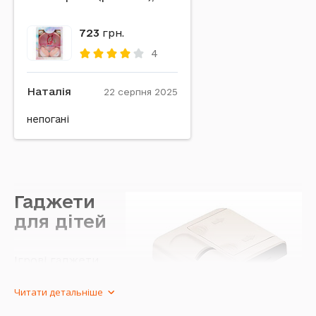
723
грн.
4
Наталія
22 серпня 2025
непогані
Гаджети
для дітей
Ігрові гаджети
для дітей - це
пристрої, які
Читати детальніше
призначені для