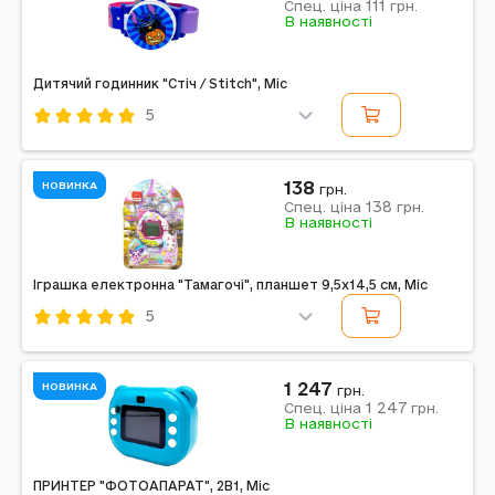
111
Примітка: Упаковка: Без упаковки | Тип батарейок:
Спец. ціна
грн.
В наявності
AG13 | Батарейки в комплекті: Є | Вага в упаковці: 15 г
| Габарити в упаковці: 20 x 1,8 x 4 см |...
Дитячий годинник "Стіч / Stitch", Mic
5
Код: 756066
Mic
Комбінований
Синій
138
НОВИНКА
грн.
138
Примітка: Упаковка: Без упаковки | Тип батарейок:
Спец. ціна
грн.
В наявності
AG13 | Батарейки в комплекті: Є | Вага в упаковці: 90
г | Розміри в упаковці: 20 x 3 x 4 см |...
Іграшка електронна "Тамагочі", планшет 9,5x14,5 см, Mic
5
Код: 756127
Mic
Комбінований
Рожевий
1 247
НОВИНКА
грн.
1 247
Примітка: Упаковка: Планшет | Тип батарейок: AG13 |
Спец. ціна
грн.
В наявності
Кількість батарейок: 2 | Вага в упаковці: 35 г |
Розміри в упаковці: 9,5 x 2,5 x 14,5 см |...
ПРИНТЕР "ФОТОАПАРАТ", 2В1, Mic