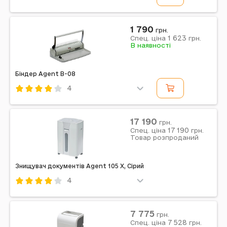
Код: 445310
Примітка: Вид: Стікери | Країна виробник: Китай |
1 790
Матеріал: Папір | Призначення: Канцелярське
грн.
приладдя | Розмір: 7,5х7,5 см
1 623
Спец. ціна
грн.
В наявності
Біндер Agent B-08
4
Код: 425911
Agent
17 190
грн.
17 190
Спец. ціна
грн.
Примітка: 1020102
Товар розпроданий
Знищувач документів Agent 105 X, Сірий
4
Код: 394970
Agent
Сірий
7 775
грн.
7 528
Спец. ціна
грн.