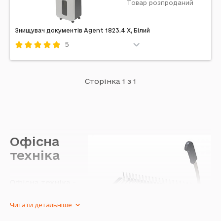
Товар розпроданий
Знищувач документів Agent 1823.4 X, Білий
5
Код: 391330
Agent
Білий
Сторінка 1 з 1
Примітка: 4х38
Офісна
техніка
Офісна техніка -
незамінний
перелік
Читати детальніше
гаджетів, що