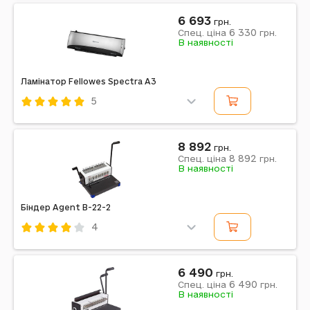
Примітка: Кількість в упаковці, шт.: 10 кольорів |
6 693
Країна виробник: Китай | Матеріал: Папір |
грн.
Призначення: Канцелярське приладдя
6 330
Спец. ціна
грн.
В наявності
Ламінатор Fellowes Spectra A3
5
Код: 692960
Fellowes
8 892
грн.
8 892
Спец. ціна
грн.
В наявності
Біндер Agent B-22-2
4
Код: 659874
Agent
6 490
грн.
6 490
Спец. ціна
грн.
В наявності