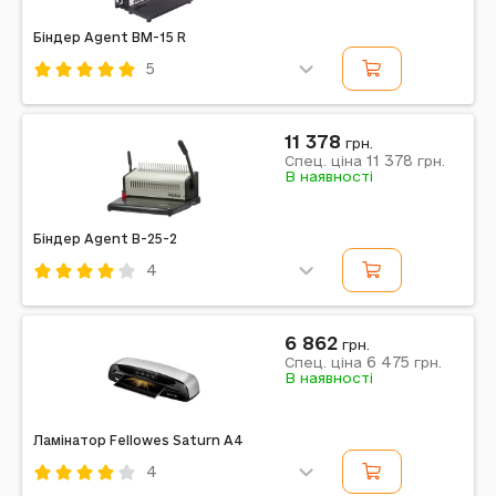
Біндер Agent BM-15 R
5
Код: 632492
Agent
11 378
грн.
11 378
Спец. ціна
грн.
Примітка: 3:1
В наявності
Біндер Agent B-25-2
4
Код: 612989
Agent
6 862
грн.
6 475
Спец. ціна
грн.
В наявності
Ламінатор Fellowes Saturn A4
4