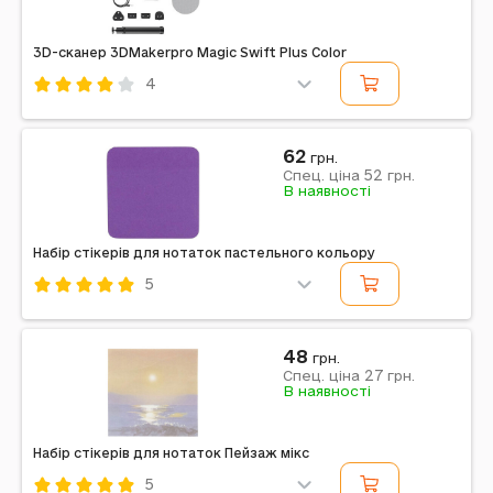
3D-сканер 3DMakerpro Magic Swift Plus Color
4
Код: 598208
3DMakerpro
62
грн.
52
Спец. ціна
грн.
Примітка: Premium pack
В наявності
Набір стікерів для нотаток пастельного кольору
5
Код: 549250
Примітка: Кількість в упаковці, шт: 100 | Країна
48
виробник: Китай | Матеріал: Папір, клей | Розмір:
грн.
7,5х7,5 см
27
Спец. ціна
грн.
В наявності
Набір стікерів для нотаток Пейзаж мікс
5