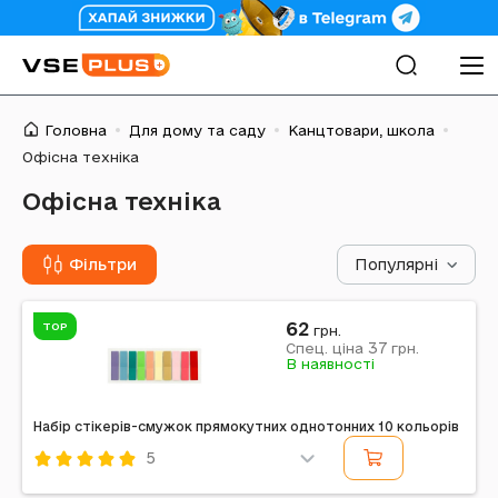
Головна
Для дому та саду
Канцтовари, школа
Офісна техніка
Офісна техніка
Фільтри
Популярні
62
TOP
грн.
37
Спец. ціна
грн.
В наявності
Набір стікерів-смужок прямокутних однотонних 10 кольорів
5
Код: 555194