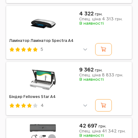
Код: 601438
Fellowes
4 322
грн.
4 313
Спец. ціна
грн.
Примітка: f.L5724801
В наявності
Ламінатор Ламінатор Spectra A4
5
Код: 601439
Fellowes
9 362
грн.
8 833
Спец. ціна
грн.
Примітка: f.L5737801
В наявності
Біндер Fellowes Star A4
4
Код: 600625
Fellowes
42 697
грн.
41 342
Спец. ціна
грн.
Примітка: f.B5627501
В наявності