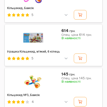
Кільцекид, Бамсік
5
Код: 484311
Бамсік
Різнокольоровий
614
грн.
614
Примітка: Упаковка: Сітка | Габарити в упаковці: 12 x
Спец. ціна
грн.
В наявності
35 x 1 см | Габарити без упаковки: 12 x 35 x 1 см
Іграшка Кільцекид, м'який, 6 кілець
5
Код: 477376
Різнокольоровий
Поролон
145
грн.
145
Примітка: Упаковка: Коробка | Вага з упаковкою: 295
Спец. ціна
грн.
В наявності
г | Габарити в упаковці: 21 x 43 x 6 см | Габарити без
упаковки: 16 x 43 x 43 см | Країна...
Кільцекид №3, Бамсік
4