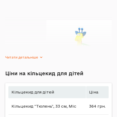
7 x 14 см | Комплектація: Конструкція, 4 кільця
Читати детальніше
Ціни на кільцекид для дітей
Кільцекид для дітей
Ціна
Кільцеброс для дітей
Кільцекид "Тюлень", 33 см, Mic
364 грн.
Іграшка кільцеброс є сучасною, недорогою за
ціною та актуальною
грою
для дітей, яка