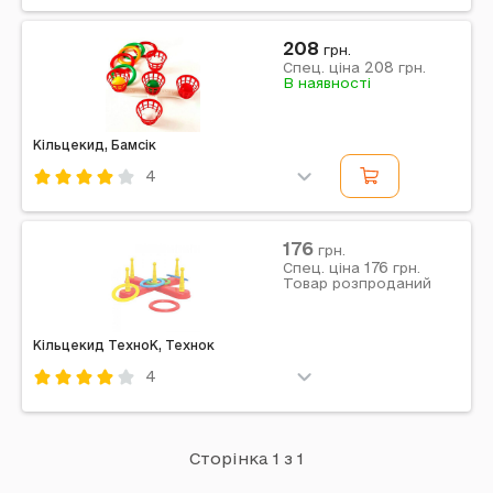
Код: 461620
Бамсік
Синьо-жовтий
Пластик
208
грн.
208
Примітка: Упаковка: Сітка | Габарити в упаковці: 42 x
Спец. ціна
грн.
В наявності
10 x 20 см | Габарити без упаковки: 42 x 10 x 20 см |
Країна виробник: Україна | Комплектація:...
Кільцекид, Бамсік
4
Код: 461601
Бамсік
Різнокольоровий
Пластик
176
грн.
176
Примітка: Упаковка: Сітка | Вага з упаковкою: 345 г |
Спец. ціна
грн.
Товар розпроданий
Габарити в упаковці: 19 x 36 x 13 см | Країна виробник:
Україна | Комплектація: Основа, 5...
Кільцекид ТехноК, Технок
4
Код: 475642
Технок
Сторінка 1 з 1
Примітка: Вага з упаковкою: 350 г | Габарити в
упаковці: 48 x 7 x 14 см | Габарити без упаковки: 48 x