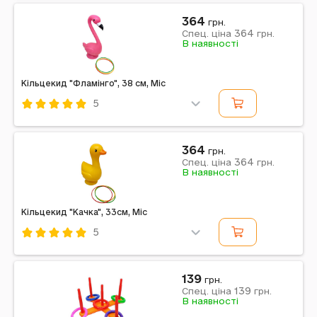
Mic
Блакитний
364
грн.
364
Спец. ціна
грн.
Примітка: Країна виробник: Китай
В наявності
Кільцекид "Фламінго", 38 см, Mic
5
Код: 683011
Mic
Рожевий
364
грн.
364
Спец. ціна
грн.
Примітка: Країна виробник: Китай
В наявності
Кільцекид "Качка", 33см, Mic
5
Код: 682183
Mic
139
грн.
139
Спец. ціна
грн.
Примітка: Країна виробник: Китай
В наявності