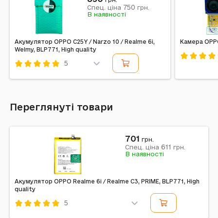
750
Спец. ціна
грн.
В наявності
Акумулятор OPPO C25Y / Narzo 10 / Realme 6i,
Камера OPPO
Welmy, BLP771, High quality
5
Код: 31181
Код: 705142
Переглянуті товари
701
грн.
611
Спец. ціна
грн.
В наявності
Акумулятор OPPO Realme 6i / Realme C3, PRIME, BLP771, High
quality
5
Код: 382026