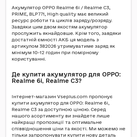
Акумулятор OPPO Realme 6i / Realme C3,
PRIME, BLP771, High quality має великий
ресурс роботи та циклів заряду/розряду.
Завдяки цим двом якостям акумулятор
прослужить якнайдовше. Крім того, завдяки
достатній ємності АКБ ця модель з
артикулом 382026 утримуватиме заряд як
мінімум 10-12 годин при помірному
користуванні.
Де купити акумулятор для OPPO:
Realme 6i, Realme C3?
Інтернет-магазин Vseplus.com пропонує
купити акумулятор для OPPO: Realme 6i,
Realme C3 за доступною ціною. Серед
нашого асортименту ви знайдете лише
найкращі пропозиції та оптимальне
співвідношення ціни та якості. Ми можемо не
тільки запропонувати купити нову деталь