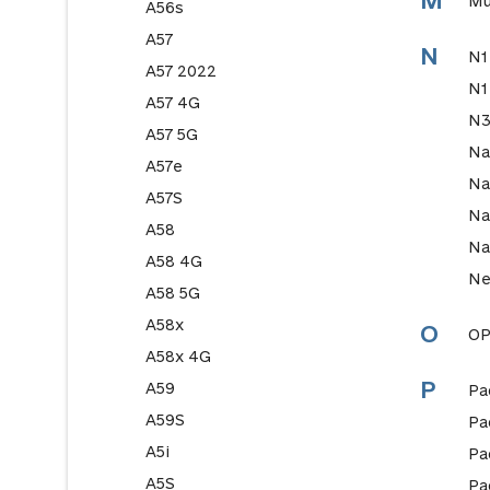
M
Mu
A56s
A57
N
N1
A57 2022
N1
A57 4G
N
A57 5G
Na
A57e
Na
A57S
Na
A58
Na
A58 4G
Ne
A58 5G
A58x
O
OP
A58x 4G
P
A59
Pa
A59S
Pa
A5i
Pa
A5S
Pa