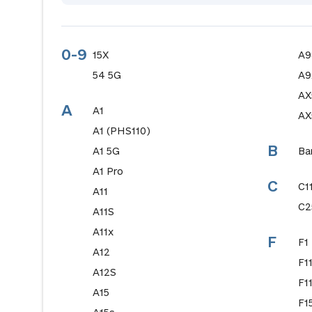
0-9
15X
A9
54 5G
A9
AX
A
A1
AX
A1 (PHS110)
B
A1 5G
Ba
A1 Pro
C
C1
A11
C2
A11S
A11x
F
F1
A12
F1
A12S
F1
A15
F1