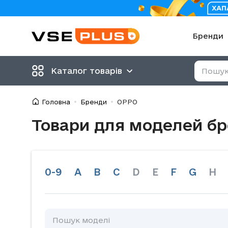
Бренди
Каталог товарів
Головна
Бренди
OPPO
Товари для моделей б
0-9
A
B
C
D
E
F
G
H