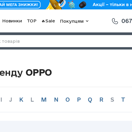
067
Новинки
TOP
🔥Sale
Покупцям
ренду
OPPO
I
J
K
L
M
N
O
P
Q
R
S
T