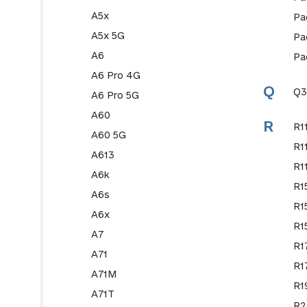
A5x
Pa
A5x 5G
Pa
A6
Pa
A6 Pro 4G
Q
Q3
A6 Pro 5G
A60
R
R1
A60 5G
R1
A613
R1
A6k
R1
A6s
R1
A6x
R1
A7
R1
A71
R1
A71M
R1
A71T
R2