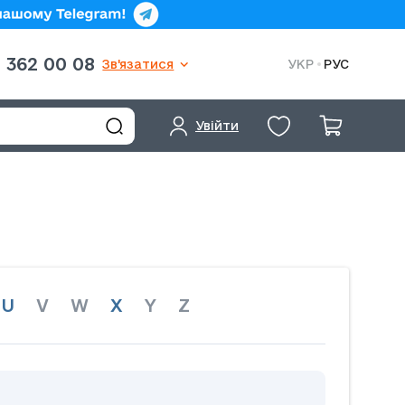
 362 00 08
Зв'язатися
УКР
РУС
Увійти
U
V
W
X
Y
Z