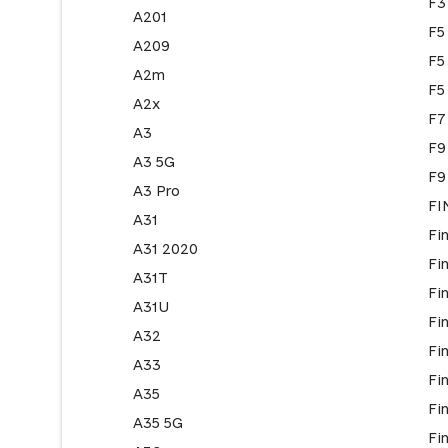
F3
A201
F5
A209
F5
A2m
F5
A2x
F7
A3
F9
A3 5G
F9
A3 Pro
FI
A31
Fi
A31 2020
Fi
A31T
Fi
A31U
Fi
A32
Fi
A33
Fi
A35
Fi
A35 5G
Fi