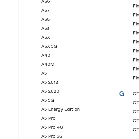
A36
Fi
A37
Fi
A38
Fi
A3s
Fi
A3X
Fi
A3X 5G
Fi
A40
Fi
A40M
Fi
A5
Fi
A5 2018
A5 2020
G
GT
A5 5G
GT
A5 Energy Edition
GT
A5 Pro
GT
A5 Pro 4G
G
A5 Pro 5G