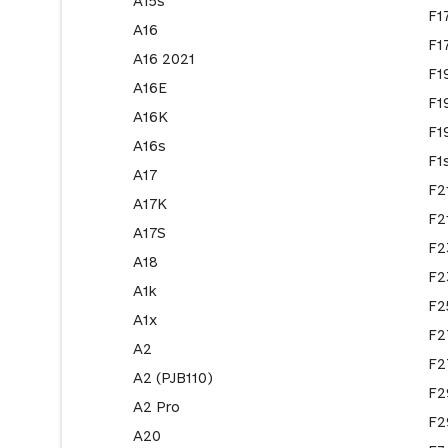
A15s
F1
A16
F1
A16 2021
F1
A16E
F1
A16K
F1
A16s
F1
A17
F2
A17K
F2
A17S
F2
A18
F2
A1k
F2
A1x
F2
A2
F2
A2 (PJB110)
F2
A2 Pro
F2
A20