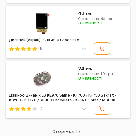
Код: 10604
Мікрофон
43
грн.
35
Спец. ціна
грн.
В наявності
Дисплей (екран) LG KG800 Chocolate
5
Код: 10818
24
грн.
19
Спец. ціна
грн.
В наявності
Дзвінок-Динамік LG KE970 Shine / KF700 / KF750 Sekret /
KG200 / KG770 / KG800 Chocolate / KU970 Shine / MG800
4
Код: 11007
Дзвінок-динамік
Сторінка 1 з 1