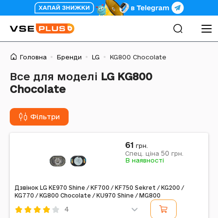
Головна
Бренди
LG
KG800 Chocolate
Все для моделі
LG KG800
Chocolate
Фільтри
61
грн.
50
Спец. ціна
грн.
В наявності
Дзвінок LG KE970 Shine / KF700 / KF750 Sekret / KG200 /
KG770 / KG800 Chocolate / KU970 Shine / MG800
4