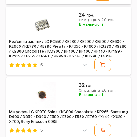
Код: 739705
Дзвінок
24
грн.
20
Спец. ціна
грн.
В наявності
Роз'єм на зарядку LG KC550 / KE280 / KE290 / KE500 / KE600 /
KE660 / KE770 / KE990 Viewty / KF350 / KF600 / KG270 / KG280
/ KG800 Chocolate / KM900 / KP100 / KP106 / KP110 / KP199 /
KP215 / KP265 / KR970 / KR990 / KS360 / KU990 / MG160
5
Код: 10990
На зарядку
32
грн.
26
Спец. ціна
грн.
В наявності
Мікрофон LG KE970 Shine / KG800 Chocolate / KP265, Samsung
D600 / D830 / D900 / E380 / E500 / E530 / E760 / X140 / X620 /
X700, Sony Ericsson C905
5