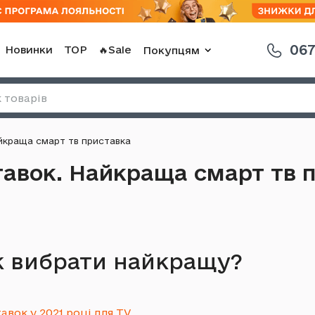
067
Новинки
TOP
🔥Sale
Покупцям
йкраща смарт тв приставка
тавок. Найкраща смарт тв 
к вибрати найкращу?
вок у 2021 році для TV