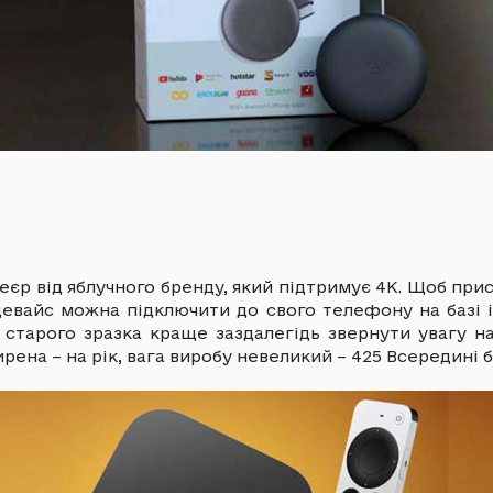
єр від яблучного бренду, який підтримує 4К. Щоб при
 девайс можна підключити до свого телефону на базі 
 старого зразка краще заздалегідь звернути увагу н
ирена – на рік, вага виробу невеликий – 425 Всередині 