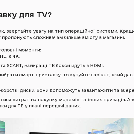
авку для TV?
, звертайте увагу на тип операційної системи. Кращ
С пропонують споживачам більше вмісту в магазині.
головні моменти:
HD, є 4К.
 та SCART, найкращі ТВ бокси йдуть з HDMI.
вибрати смарт-приставку, то купуйте варіант, який дає
 жорсткі диски. Вони допоможуть завантажити та збере
витися витрат на покупку модемів та інших приладів. 
и для ТВ у плані передачі даних.