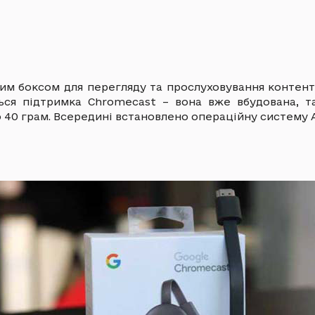
ним боксом для перегляду та прослуховування контент
ться підтримка Chromecast – вона вже вбудована, т
го 40 грам. Всередині встановлено операційну систему A