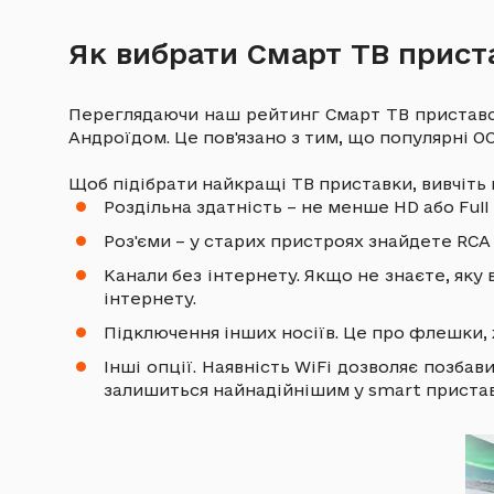
Як вибрати Смарт ТВ прист
Переглядаючи наш рейтинг Смарт ТВ приставок
Андроїдом. Це пов'язано з тим, що популярні О
Щоб підібрати найкращі ТВ приставки, вивчіть 
Роздільна здатність – не менше HD або Full 
Роз'єми – у старих пристроях знайдете RCA
Канали без інтернету. Якщо не знаєте, яку 
інтернету.
Підключення інших носіїв. Це про флешки,
Інші опції. Наявність WiFi дозволяє позба
залишиться найнадійнішим у smart приставк