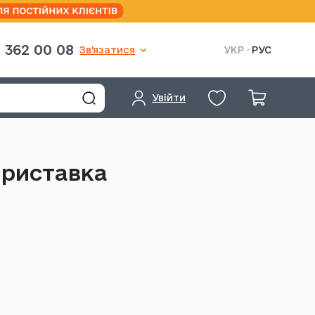
 362 00 08
Зв'язатися
УКР
РУС
Увійти
приставка