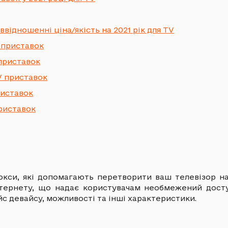
відношенні ціна/якість на 2021 рік для TV
 приставок
приставок
V приставок
риставок
риставок
бокси, які допомагають перетворити ваш телевізор н
нтернету, що надає користувачам необмежений досту
йс девайсу, можливості та інші характеристики.