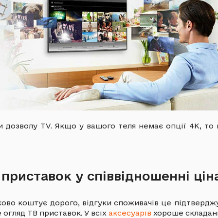
и дозволу TV. Якщо у вашого теля немає опції 4К, то
риставок у співвідношенні ціна
ково коштує дорого, відгуки споживачів це підтвердж
 огляд ТВ приставок. У всіх
аксесуарів
хороше складанн