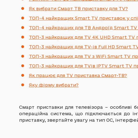
Як вибрати Смарт ТВ приставку для TV?
ТОП-4 найкращих Smart TV приставок у спів
ТОП-4 найкращих для ТВ Андроїд Smart TV
ТОП-3 найкращих для TV 4К UHD Smart TV 
ТОП-3 найкращих для TV-ів Full HD Smart T
ТОП-3 найкращих для TV з WiFi Smart TV п
ТОП-3 найкращих для TVів IPTV Smart TV п
Як працює для TV приставка Смарт-ТВ?
Яку фірму вибрати?
Смарт приставки для телевізора – особливі 
операційна система, що підключається до і
приставку, звертайте увагу на тип ОС, інтерфе