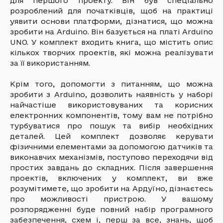
для першого проекту. Він був спеціально
розроблений для початківців, щоб на практиці
уявити основи платформи, дізнатися, що можна
зробити на Arduino. Він базується на платі Arduino
UNO. У комплект входить книга, що містить опис
кількох творчих проектів, які можна реалізувати
за її використанням.
Крім того, допомогти з питанням, що можна
зробити з Arduino, дозволить наявність у наборі
найчастіше використовуваних та корисних
електронних компонентів, тому вам не потрібно
турбуватися про пошук та вибір необхідних
деталей. Цей комплект дозволяє керувати
фізичними елементами за допомогою датчиків та
виконавчих механізмів, поступово переходячи від
простих завдань до складних. Після завершення
проектів, включених у комплект, ви вже
розумітимете, що зробити на Ардуїно, дізнаєтесь
про можливості пристрою. У вашому
розпорядженні буде повний набір програмного
забезпечення, схем і, перш за все, знань, щоб