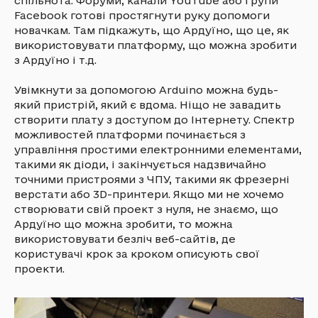
спільнота. Форуми, канали YouTube або групи
Facebook готові простягнути руку допомоги
новачкам. Там підкажуть, що Ардуїно, що це, як
використовувати платформу, що можна зробити
з Ардуїно і т.д.
Увімкнути за допомогою Arduino можна будь-
який пристрій, який є вдома. Ніщо не завадить
створити плату з доступом до Інтернету. Спектр
можливостей платформи починається з
управління простими електронними елементами,
такими як діоди, і закінчується надзвичайно
точними пристроями з ЧПУ, такими як фрезерні
верстати або 3D-принтери. Якщо ми не хочемо
створювати свій проект з нуля, не знаємо, що
Ардуїно що можна зробити, то можна
використовувати безліч веб-сайтів, де
користувачі крок за кроком описують свої
проекти.