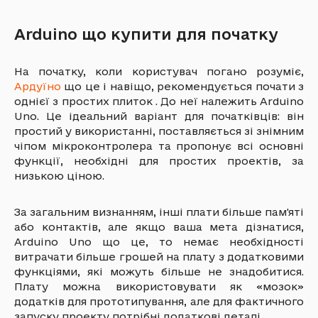
Arduino що купити для початку
На початку, коли користувач погано розуміє,
Ардуїно
що це і навіщо, рекомендується почати з
однієї з простих плиток . До неї належить Arduino
Uno. Це ідеальний варіант для початківців: він
простий у використанні, поставляється зі знімним
чіпом мікроконтролера та пропонує всі основні
функції, необхідні для простих проектів, за
низькою ціною.
За загальним визнанням, інші плати більше пам'яті
або контактів, але якщо ваша мета дізнатися,
Arduino Uno що це, то немає необхідності
витрачати більше грошей на плату з додатковими
функціями, які можуть більше не знадобитися.
Плату можна використовувати як «мозок»
додатків для прототипування, але для фактичного
запуску проекту потрібні додаткові деталі.