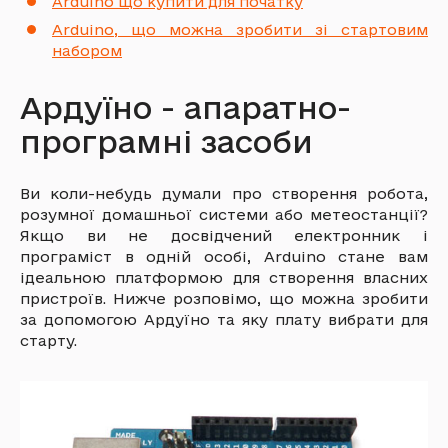
Arduino що купити для початку
Arduino, що можна зробити зі стартовим
набором
Ардуїно - апаратно-
програмні засоби
Ви коли-небудь думали про створення робота,
розумної домашньої системи або метеостанції?
Якщо ви не досвідчений електронник і
програміст в одній особі, Arduino стане вам
ідеальною платформою для створення власних
пристроїв. Нижче розповімо, що можна зробити
за допомогою Ардуїно та яку плату вибрати для
старту.