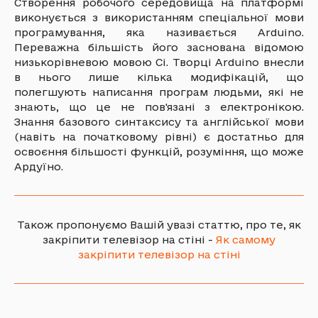
Створення робочого середовища на платформі
виконується з використанням спеціальної мови
програмування, яка називається Arduino.
Переважна більшість його заснована відомою
низькорівневою мовою Сі. Творці Arduino внесли
в нього лише кілька модифікацій, що
полегшують написання програм людьми, які не
знають, що це не пов'язані з електронікою.
Знання базового синтаксису та англійської мови
(навіть на початковому рівні) є достатньо для
освоєння більшості функцій, розуміння, що може
Ардуїно.
Також пропонуємо Вашій увазі статтю, про те, як
закріпити телевізор на стіні -
Як самому
закріпити телевізор на стіні