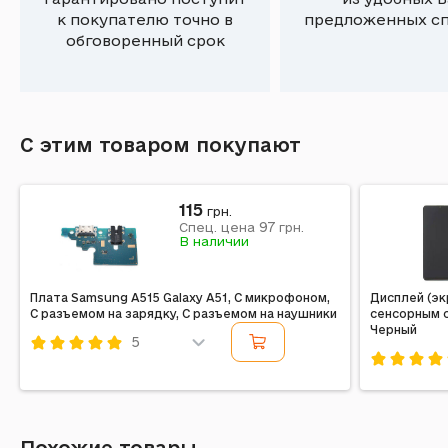
к покупателю точно в
предложенных с
обговоренный срок
С этим товаром покупают
115
грн.
97
Спец. цена
грн.
В наличии
Плата Samsung A515 Galaxy A51, С микрофоном,
Дисплей (эк
С разъемом на зарядку, С разъемом на наушники
сенсорным с
Черный
5
Код: 194842
Код: 2472