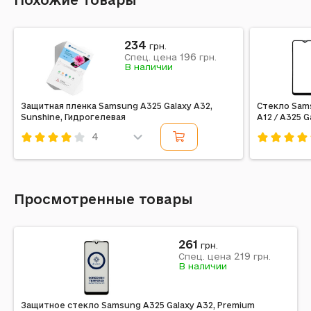
Похожие товары
234
грн.
196
Спец. цена
грн.
В наличии
Защитная пленка Samsung A325 Galaxy A32,
Стекло Sams
Sunshine, Гидрогелевая
A12 / A325 G
4
Код: 230328
Код: 2083
Просмотренные товары
261
грн.
219
Спец. цена
грн.
В наличии
Защитное стекло Samsung A325 Galaxy A32, Premium