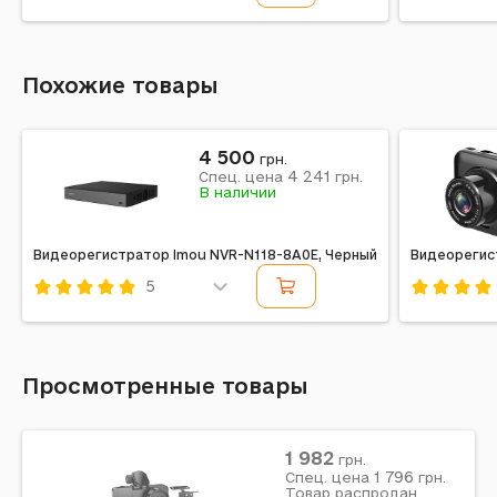
Код: 175283
Код: 3910
Похожие товары
4 500
грн.
4 241
Спец. цена
грн.
В наличии
Видеорегистратор Imou NVR-N118-8A0E, Черный
Видеорегист
5
Код: 715870
Код: 6028
Просмотренные товары
1 982
грн.
1 796
Спец. цена
грн.
Товар распродан