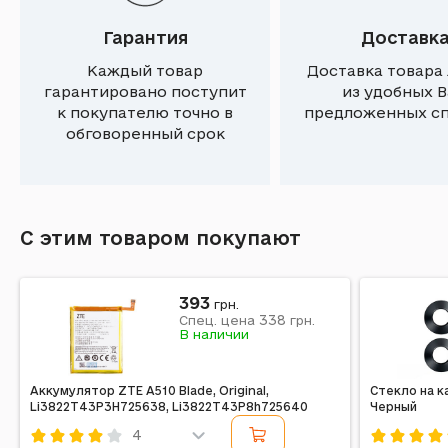
Гарантия
Доставк
Каждый товар
Доставка товара
гарантировано поступит
из удобных 
к покупателю точно в
предложенных с
обговоренный срок
С этим товаром покупают
393
грн.
338
Спец. цена
грн.
В наличии
Аккумулятор ZTE A510 Blade, Original,
Стекло на к
Li3822T43P3H725638, Li3822T43P8h725640
Черный
4