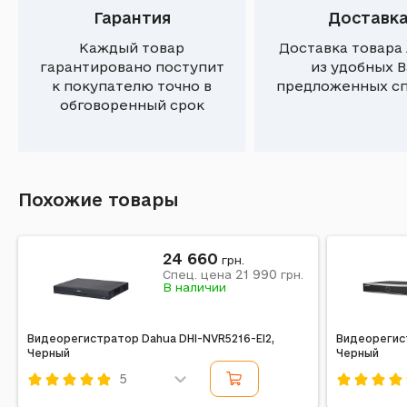
Гарантия
Доставк
Каждый товар
Доставка товара
гарантировано поступит
из удобных 
к покупателю точно в
предложенных с
обговоренный срок
Похожие товары
24 660
грн.
21 990
Спец. цена
грн.
В наличии
Видеорегистратор Dahua DHI-NVR5216-EI2,
Видеорегист
Черный
Черный
5
Код: 739305
Код: 71803