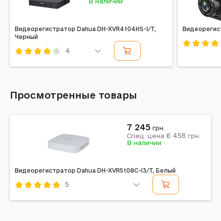
В наличии
Видеорегистратор Dahua DH-XVR4104HS-I/T,
Видеорегист
Черный
4
Код: 6028
Код: 710905
Просмотренные товары
7 245
грн.
6 458
Спец. цена
грн.
В наличии
Видеорегистратор Dahua DH-XVR5108C-I3/T, Белый
5
Код: 709736