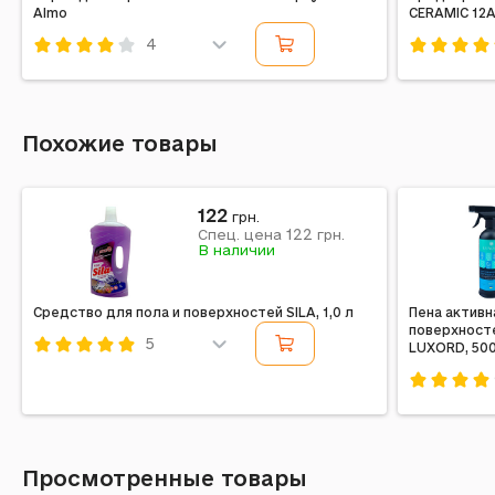
Almo
CERAMIC 12A
4
Код: 647237
Код: 6813
Похожие товары
122
грн.
122
Спец. цена
грн.
В наличии
Средство для пола и поверхностей SILA, 1,0 л
Пена активн
поверхност
5
LUXORD, 50
Код: 736260
Код: 6385
Просмотренные товары