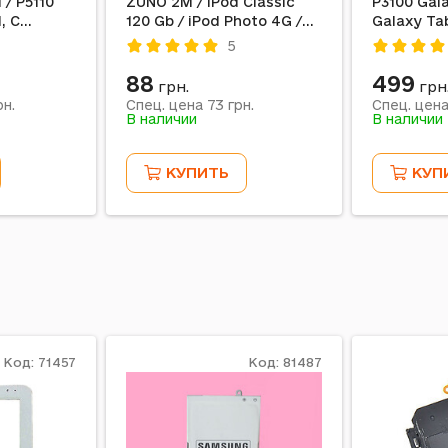
 / P5110
ZUNO 2M / iPod Classic
P3100 Gala
, С
120 Gb / iPod Photo 4G /
Galaxy Ta
 разъемом
iPod mini 1G / iPod Video
Galaxy Tab
5
80Gb / iPod Video 30Gb /
Galaxy Tab
iPod Video 60Gb / iPod
Original
88
499
грн.
грн
Touch 1 / iPod Touch 3 /
73
н.
Спец. цена
грн.
Спец. цен
iPod Touch 2 / iPod Touch
В наличии
В наличии
4 / iPod video / iPhone 4 /
iPod Nano 6, 30-pin, Белый
КУПИТЬ
КУП
Код: 71457
Код: 81487