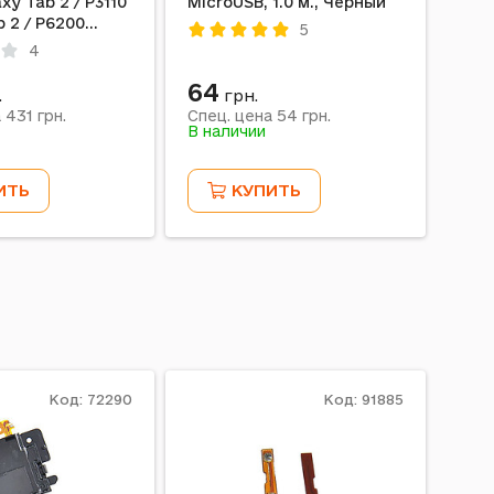
xy Tab 2 / P3110
MicroUSB, 1.0 м., Черный
Gala
b 2 / P6200
Gala
5
 7.0 Plus / P6210
мик
4
 7.0 Plus,
на 
64
22
.
грн.
431
54
а
грн.
Спец. цена
грн.
Спе
В наличии
В на
ИТЬ
КУПИТЬ
Код: 72290
Код: 91885