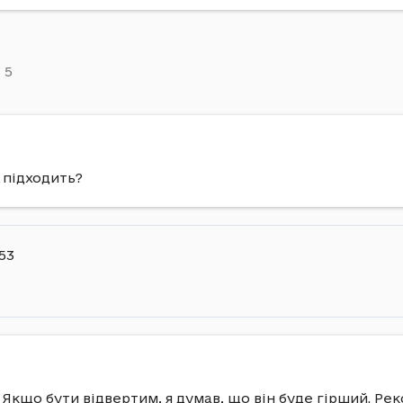
5
 підходить?
:53
 Якщо бути відвертим, я думав, що він буде гірший. Ре