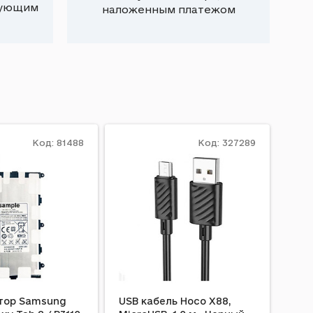
вующим
наложенным платежом
Код: 81488
Код: 327289
тор Samsung
USB кабель Hoco X88,
Шле