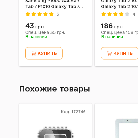
Samsung P1000 GALAXY
Galaxy Tab 2 10.1
Tab / P1010 Galaxy Tab /
Galaxy Tab 2 10.1
P3100 Galaxy Tab 2 / P3110
микрофоном, С
5
4
Galaxy Tab 2
на зарядку
43
186
грн.
грн.
35
158
Спец. цена
грн.
Спец. цена
гр
В наличии
В наличии
КУПИТЬ
КУПИТЬ
Похожие товары
Код: 172746