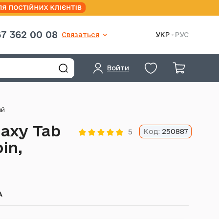
7 362 00 08
Связаться
УКР
РУС
Войти
ый
axy Tab
Код:
250887
5
pin,
А