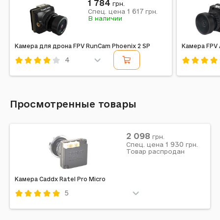
1 784
грн.
1 617
Спец. цена
грн.
В наличии
Камера для дрона FPV RunCam Phoenix 2 SP
Камера FPV 
4
Код: 397826
Код: 5534
Просмотренные товары
2 098
грн.
1 930
Спец. цена
грн.
Товар распродан
Камера Caddx Ratel Pro Micro
5
Код: 407585