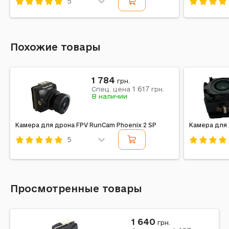
5
Код: 392971
Код: 3929
Похожие товары
1 784
грн.
1 617
Спец. цена
грн.
В наличии
Камера для дрона FPV RunCam Phoenix 2 SP
Камера для 
5
Код: 397826
Код: 5534
Просмотренные товары
1 640
грн.