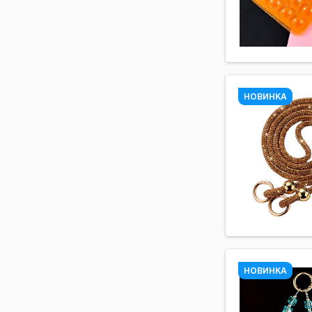
Рисунок
Розовый
Салатовый
Серебряный
НОВИНКА
Серый
Синий
Сиреневый
Фиолетовый
Черный
Шоколадный
НОВИНКА