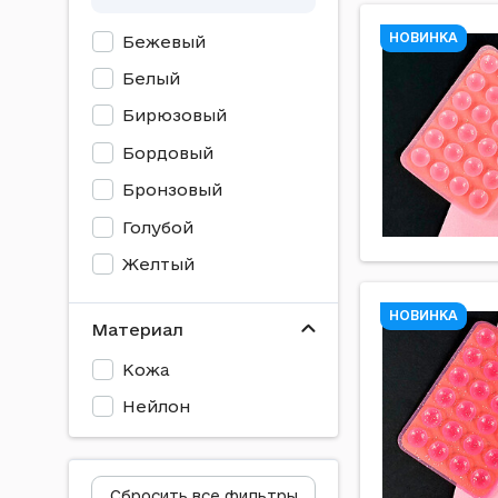
НОВИНКА
Бежевый
Белый
Бирюзовый
Бордовый
Бронзовый
Голубой
Желтый
Зеленый
НОВИНКА
Материал
Золотой
Кожа
Коричневый
Нейлон
Кофейный
Красный
Кремовый
Сбросить все фильтры