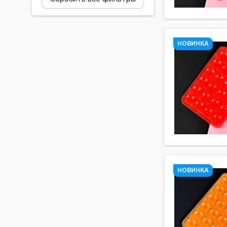
Лаймовый
Лиловый
НОВИНКА
Малиновый
Матовый
Мокко
Мятный
Оранжевый
Персиковый
Песочный
Прозрачный
НОВИНКА
Пудровый
Пурпурный
Разноцветный