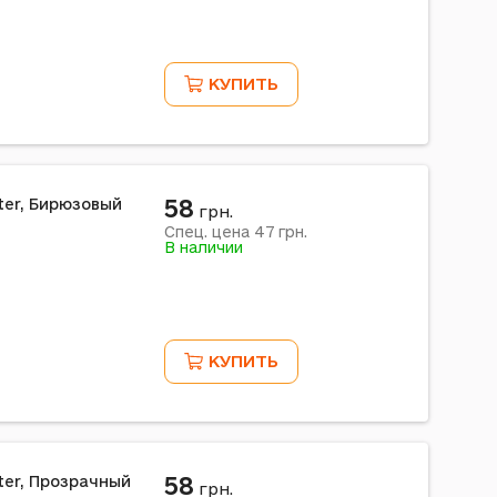
КУПИТЬ
58
tter, Бирюзовый
грн.
47
Спец. цена
грн.
В наличии
КУПИТЬ
58
tter, Прозрачный
грн.