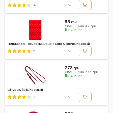
4
Код: 610611
Красный
58
грн.
47
Спец. цена
грн.
В наличии
Держатель-присоска Double Side Silicone, Красный
5
Код: 610664
Красный
273
грн.
273
Спец. цена
грн.
Примечание: 100 x 60 мм
В наличии
Шнурок, Epik, Красный
4
Код: 603814
Epik
Красный