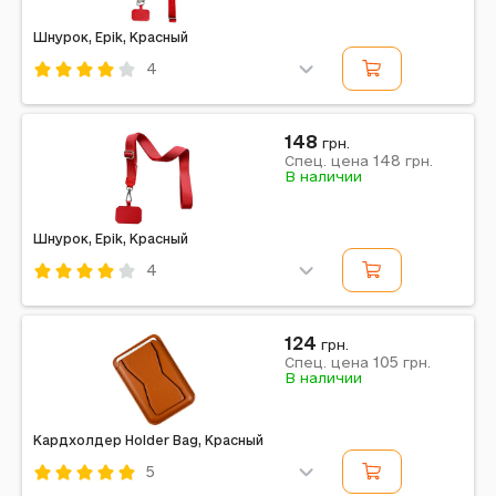
Шнурок, Epik, Красный
4
Код: 603842
Epik
Красный
148
грн.
148
Примечание: широкий, с двумя креплениями (2 см),
Спец. цена
грн.
В наличии
140 см
Шнурок, Epik, Красный
4
Код: 603830
Epik
Красный
124
грн.
105
Спец. цена
грн.
Примечание: широкий, 2 см, 140 см
В наличии
Кардхолдер Holder Bag, Красный
5