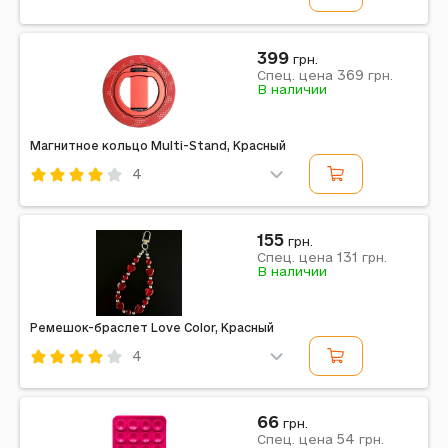
Код: 702465
Красный
399
грн.
369
Спец. цена
грн.
Примечание: MagSafe, Red-Orange
В наличии
Магнитное кольцо Multi-Stand, Красный
4
Код: 702461
Красный
155
грн.
131
Спец. цена
грн.
Примечание: MagSafe
В наличии
Ремешок-браслет Love Color, Красный
4
Код: 701404
Красный
66
грн.
54
Спец. цена
грн.