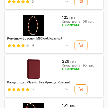
5
Код: 669843
Красный
125
грн.
106
Спец. цена
грн.
Примечание: 80 x 55 мм
В наличии
Ремешок-браслет MIX Куб, Красный
4
Код: 644042
Красный
229
грн.
195
Спец. цена
грн.
В наличии
Кардхолдер Classic, Без бренда, Красный
5
Код: 642719
Красный
131
грн.