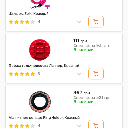
Шнурок, Epik, Красный
4
Код: 716882
Epik
Красный
111
грн.
93
Спец. цена
грн.
Примечание: 120 см, 10 мм, Raspberry
В наличии
Держатель-присоска Липпер, Красный
5
Код: 704663
Красный
367
грн.
321
Спец. цена
грн.
Примечание: на скотче, с подставкой
В наличии
Магнитное кольцо Ring Holder, Красный
4