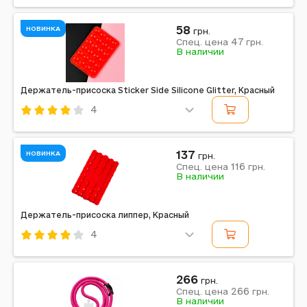
Код: 597887
Красный
58
НОВИНКА
грн.
47
Спец. цена
грн.
В наличии
Держатель-присоска Sticker Side Silicone Glitter, Красный
4
Код: 757651
Красный
137
НОВИНКА
грн.
116
Спец. цена
грн.
Примечание: 75 x 50 мм
В наличии
Держатель-присоска липпер, Красный
4
Код: 758075
Красный
266
грн.
266
Спец. цена
грн.
Примечание: 10 x 6 см
В наличии