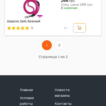
266
грн.
266
Примечание: с двумя креплениями (8 мм), 150 см,
Спец. цена
грн.
В наличии
Bright Red
Шнурок, Epik, Красный
5
Код: 603796
Epik
Красный
1
2
Примечание: 10 мм, 120 см, Rose Red
Страница 1 из 2
Главная
Новости
магазина
Условия
работы
Контакты