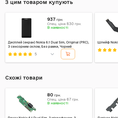
З цим товаром купують
937
грн.
830
Спец. ціна
грн.
В наявності
Дисплей (екран) Nokia 6.1 Dual Sim, Original (PRC),
Шлейф Nokia
З сенсорним склом, Без рамки, Чорний
5
Код: 19688
Код: 247290
Схожі товари
80
грн.
67
Спец. ціна
грн.
В наявності
Плата Nokia 6.1 Dual Sim, З мікрофоном, З
Дзвінок Noki