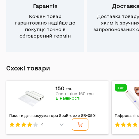
Гарантія
Доставк
Кожен товар
Доставка товару
гарантовано надійде до
яким із зручни
покупця точно в
запропонованих с
обговорений термін
Схожі товари
150
TOP
грн.
150
Спец. ціна
грн.
В наявності
Пакети для вакууматора SeaBreeze SB-0501
Гофровані п
4
Код: 556668
Код: 3295