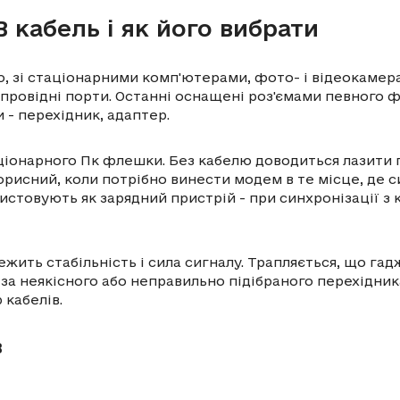
 кабель і як його вибрати
ою, зі стаціонарними комп'ютерами, фото- і відеокаме
 провідні порти. Останні оснащені роз'ємами певного ф
 - перехідник, адаптер.
ціонарного Пк флешки. Без кабелю доводиться лазити пі
рисний, коли потрібно винести модем в те місце, де си
ристовують як зарядний пристрій - при синхронізації з
лежить стабільність і сила сигналу. Трапляється, що г
-за неякісного або неправильно підібраного перехідник
 кабелів.
в