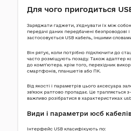
Для чого пригодиться USB
Заряджати гаджети, з'єднувати їх між соб
передачі даних передбачені безпроводові і
застосовується USB кабель, іншими словами
Він рятує, коли потрібно підключити до ста
часто розміщують позаду. Також адаптер ко
до комп'ютера. крім того, перехідник вико
смартфонів, планшетів або ПК.
Від якості і параметрів цього акcесуapa за
зв'язок раптово пропадає. Це трапляється з
важливо розібратися в характеристиках usb
Види і параметри юсб кабелі
Інтерфейс USB класифікують по: