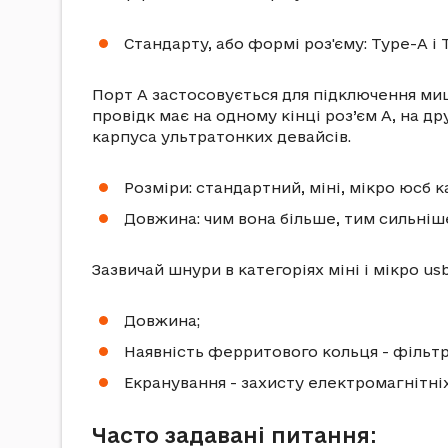
Стандарту, або формі роз'єму: Type-A і 
Порт A застосовується для підключення миш
провідк має на одному кінці роз’єм A, на д
карпуса ультратонких девайсів.
Розміри: стандартний, міні, мікро юсб к
Довжина: чим вона більше, тим сильніше
Зазвичай шнури в категоріях міні і мікро u
Довжина;
Наявність ферритового кольця - фільтр
Екранування - захисту електромагнітніх 
Часто задавані питання: