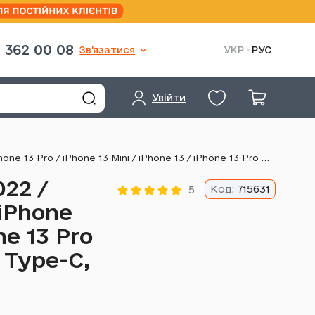
 362 00 08
Зв'язатися
УКР
РУС
Увійти
USB кабель Hoco U151 Goldsmith Apple iPhone SE 2022 / iPhone 14 Pro Max / iPhone 14 Plus / iPhone 14 Pro / iPhone 14 / iPhone 13 Pro / iPhone 13 Mini / iPhone 13 / iPhone 13 Pro Max / iPhone 12 Mini / iPhone 12 Pro Max, Lightning, Type-C, 1.2 м., Чорний
22 /
Код:
715631
5
 iPhone
ne 13 Pro
 Type-C,