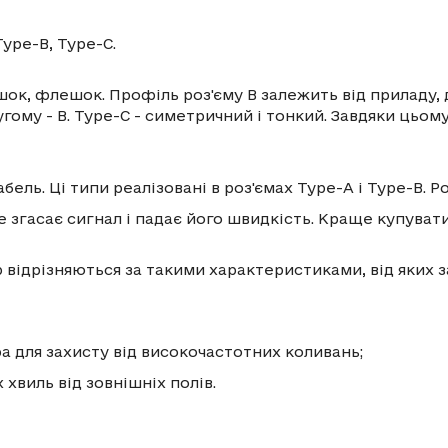
Type-B, Type-C.
ок, флешок. Профіль роз'єму B залежить від приладу, 
ругому - B. Type-C - симетричний і тонкий. Завдяки ць
абель. Ці типи реалізовані в роз'ємах Type-A і Type-B. Р
 згасає сигнал і падає його швидкість. Краще купувати
sb відрізняються за такими характеристиками, від яких 
а для захисту від високочастотних коливань;
хвиль від зовнішніх полів.