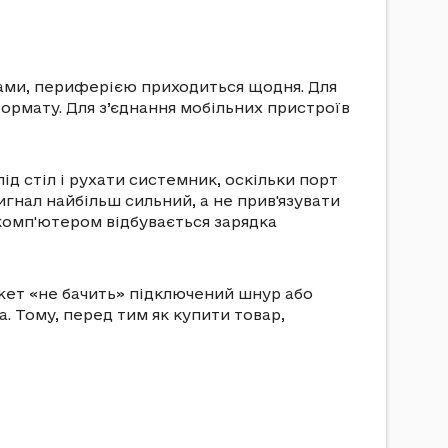
рами, периферією приходиться щодня. Для
ормату. Для з’єднання мобільних пристроїв
д стіл і рухати системник, оскільки порт
гнал найбільш сильний, а не прив'язувати
 комп'ютером відбувається зарядка
аджет «не бачить» підключений шнур або
а. Тому, перед тим як купити товар,