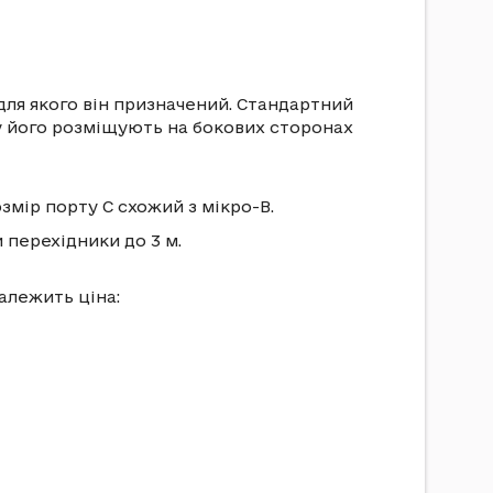
для якого він призначений. Стандартний
ому його розміщують на бокових сторонах
озмір порту C схожий з мікро-B.
 перехідники до 3 м.
залежить ціна: