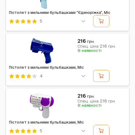
Пістолет з мильними бульбашками "Єдиноріжка", Mic
5
Код: 739561
Mic
Комбінований
Блакитний
216
грн.
216
Примітка: Упаковка: Коробка | Тип ел-тів живлення:
Спец. ціна
грн.
В наявності
АА | Кількість ел-тів живлення: 4 | Ел-ти живлення в
комплекті: Ні | Вага в упаковці: 230 г |...
Пістолет з мильними бульбашками, Mic
4
Код: 739582
Mic
Комбінований
Синій
216
грн.
216
Примітка: Упаковка: Коробка | Тип ел-тів живлення:
Спец. ціна
грн.
В наявності
АА | Кількість ел-тів живлення: 4 | Ел-ти живлення в
комплекті: Ні | Вага в упаковці: 215 г |...
Пістолет з мильними бульбашками, Mic
5