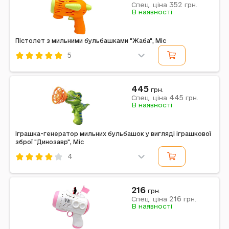
352
Примітка: Упаковка: Коробка | Тип ел-тів живлення:
Спец. ціна
грн.
В наявності
АА | Кількість ел-тів живлення: 3 | Ел-ти живлення в
комплекті: Ні | Вага в упаковці: 203 г |...
Пістолет з мильними бульбашками "Жаба", Mic
5
Код: 739589
Mic
Комбінований
Помаранчевий
445
грн.
445
Примітка: Упаковка: Коробка | Тип ел-тів живлення:
Спец. ціна
грн.
В наявності
АА | Кількість ел-тів живлення: 4 | Ел-ти живлення в
комплекті: Ні | Вага в упаковці: 277 г |...
Іграшка-генератор мильних бульбашок у вигляді іграшкової
зброї "Динозавр", Mic
4
Код: 739509
Mic
Комбінований
Різнокольоровий
216
грн.
216
Примітка: Упаковка: Коробка | Колір: Зелено-
Спец. ціна
грн.
В наявності
оранжевий | Тип ел-тів живлення: ААА | Кількість ел-
тів живлення: 3 | Ел-ти живлення в комплекті: Ні |...