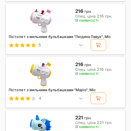
Код: 739557
Mic
Комбінований
Червоний
216
грн.
216
Примітка: Упаковка: Коробка | Тип ел-тів живлення:
Спец. ціна
грн.
В наявності
АА | Кількість ел-тів живлення: 4 | Ел-ти живлення в
комплекті: Ні | Вага в упаковці: 264 г |...
Пістолет з мильними бульбашками "Людина Павук", Mic
5
Код: 739596
Mic
Рожевий
216
грн.
216
Спец. ціна
грн.
Примітка: Країна виробник: Україна
В наявності
Пістолет з мильними бульбашками "Маріо", Mic
4
Код: 739597
Mic
Жовтий
221
грн.
221
Спец. ціна
грн.
Примітка: Країна виробник: Україна
В наявності