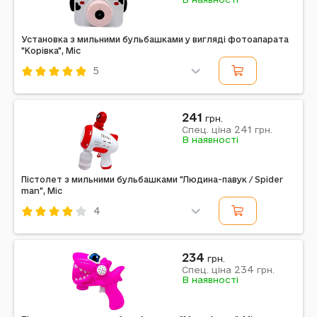
АА | Кількість ел-тів живлення: 4 | Ел-ти живлення в
комплекті: Ні | Вага в упаковці: 231 г |...
Установка з мильними бульбашками у вигляді фотоапарата
"Корівка", Mic
5
Код: 739615
Mic
Комбінований
Білий
241
грн.
241
Примітка: Упаковка: Коробка | Тип ел-тів живлення:
Спец. ціна
грн.
В наявності
АА | Кількість ел-тів живлення: 3 | Ел-ти живлення в
комплекті: Ні | Вага в упаковці: 210 г |...
Пістолет з мильними бульбашками "Людина-павук / Spider
man", Mic
4
Код: 739556
Mic
Комбінований
Червоний
234
грн.
234
Примітка: Упаковка: Коробка | Тип ел-тів живлення:
Спец. ціна
грн.
В наявності
АА | Кількість ел-тів живлення: 4 | Ел-ти живлення в
комплекті: Ні | Вага в упаковці: 281 г |...