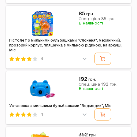
Код: 751713
Mic
Комбінований
Рожевий
85
грн.
85
Примітка: Упаковка: Без упаковки | Вага в упаковці:
Спец. ціна
грн.
В наявності
90 г | Розміри в упаковці: 17,5 x 3 x 15 см | Країна-
виробник: Китай | Комплектація: Мильні...
Пістолет з мильними бульбашками "Слоненя", механічний,
прозорий корпус, пляшечка з мильною рідиною, на аркуші,
Mic
4
Код: 741436
Mic
Комбінований
Помаранчевий
192
грн.
192
Примітка: Упаковка: Планшет | Вага в упаковці: 135 г |
Спец. ціна
грн.
В наявності
Габарити в упаковці: 18 x 4.5 x 21.5 см | Країна
виробник: Китай | Комплектація: Пістолет для...
Установка з мильними бульбашками "Ведмедик", Mic
4
Код: 739614
Mic
Комбінований
Синій
352
грн.