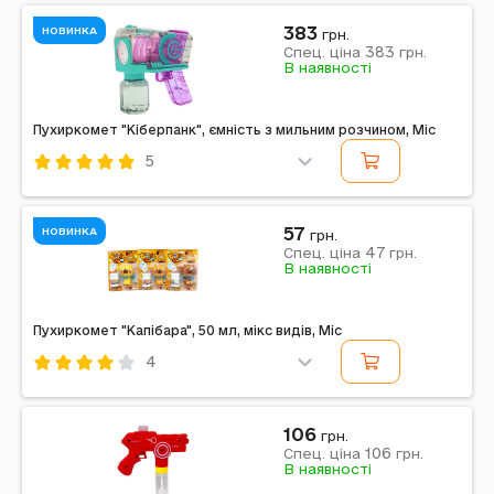
Mic
Рожевий
383
НОВИНКА
грн.
383
Спец. ціна
грн.
Примітка: Країна виробник: Китай
В наявності
Пухиркомет "Кіберпанк", ємність з мильним розчином, Mic
5
Код: 756392
Mic
Пластик
Різнокольоровий
57
НОВИНКА
грн.
47
Примітка: Упаковка: Блістер | Тип батарейок: АА |
Спец. ціна
грн.
В наявності
Кількість батарейок: 4 | Батарейки в комплекті: Ні |
Вага в упаковці: 403 г | Габарити в упаковці:...
Пухиркомет "Капібара", 50 мл, мікс видів, Mic
4
Код: 756391
Mic
Пластик
Різнокольоровий
106
грн.
106
Примітка: Упаковка: Планшет | Вага в упаковці: 62 г |
Спец. ціна
грн.
В наявності
Габарити в упаковці: 21 x 4 x 16 см | Габарити без
упаковки: 11 x 4 x 12 см | Країна-виробник:...