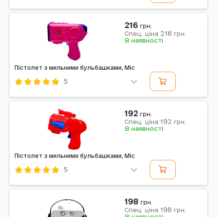
Код: 739559
Mic
Комбінований
Різнокольоровий
216
грн.
216
Примітка: Упаковка: Коробка | Колір: Біло-
Спец. ціна
грн.
В наявності
фіолетовий | Тип ел-тів живлення: АА | Кількість ел-
тів живлення: 4 | Ел-ти живлення в комплекті: Ні |
Вага...
Пістолет з мильними бульбашками, Mic
5
Код: 739592
Mic
Рожевий
192
грн.
192
Спец. ціна
грн.
Примітка: Країна виробник: Україна
В наявності
Пістолет з мильними бульбашками, Mic
5
Код: 739572
Mic
Комбінований
Червоний
198
грн.
198
Примітка: Упаковка: Коробка | Тип ел-тів живлення:
Спец. ціна
грн.
В наявності