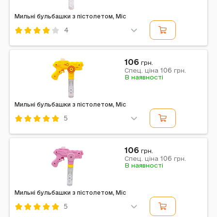
Мильні бульбашки з пістолетом, Mic
4
Код: 751432
Mic
Комбінований
Червоний
106
грн.
106
Примітка: Упаковка: Без упаковки | Вага в упаковці:
Спец. ціна
грн.
В наявності
90 г | Розміри в упаковці: 17,5 × 3 × 15 см | Країна-
виробник: Китай | Комплектація: Мильні...
Мильні бульбашки з пістолетом, Mic
5
Код: 751712
Mic
Комбінований
Жовтий
106
грн.
106
Примітка: Упаковка: Без упаковки | Вага в упаковці:
Спец. ціна
грн.
В наявності
90 г | Розміри в упаковці: 17,5 x 3 x 15 см | Країна-
виробник: Китай | Комплектація: Мильні...
Мильні бульбашки з пістолетом, Mic
5