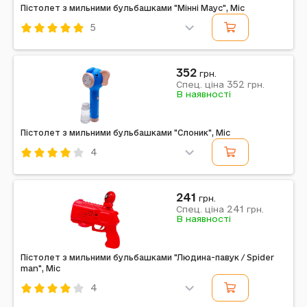
Пістолет з мильними бульбашками "Мінні Маус", Mic
5
Код: 739598
Mic
Рожевий
352
грн.
352
Спец. ціна
грн.
Примітка: Країна виробник: Україна
В наявності
Пістолет з мильними бульбашками "Слоник", Mic
4
Код: 739551
Mic
Комбінований
Синій
241
грн.
241
Примітка: Упаковка: Коробка | Тип ел-тів живлення:
Спец. ціна
грн.
В наявності
АА | Кількість ел-тів живлення: 4 | Ел-ти живлення в
комплекті: Ні | Вага в упаковці: 250 г |...
Пістолет з мильними бульбашками "Людина-павук / Spider
man", Mic
4