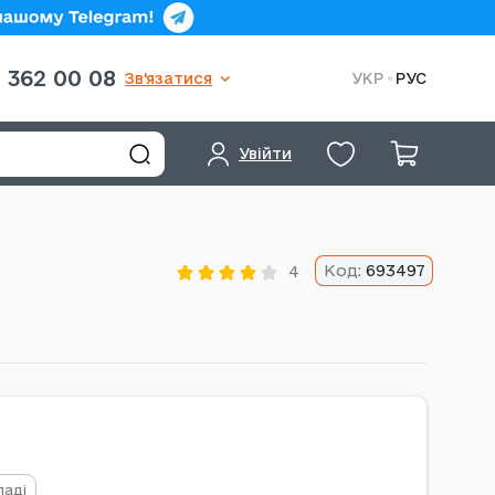
 362 00 08
Зв'язатися
УКР
РУС
Увійти
Код:
693497
4
ладі