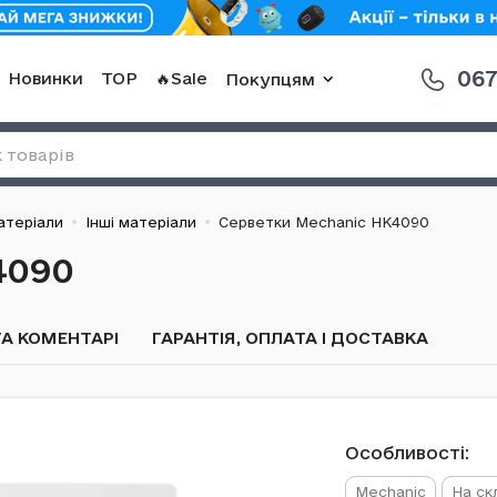
067
Новинки
TOP
🔥Sale
Покупцям
атеріали
Інші матеріали
Серветки Mechanic HK4090
4090
А КОМЕНТАРІ
ГАРАНТІЯ, ОПЛАТА І ДОСТАВКА
Особливості:
Mechanic
На ск