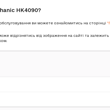
chanic HK4090?
о обслуговування ви можете ознайомитись на сторінці
"
оже відрізнятись від зображення на сайті та залежить
ком.