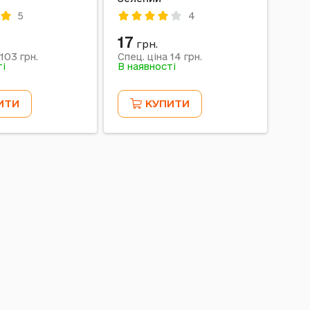
5
4
17
1 
грн.
103
14
грн.
Спец. ціна
грн.
Спец
ті
В наявності
В на
ИТИ
КУПИТИ