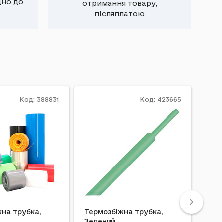
дно до
отримання товару,
післяплатою
Код: 388831
Код: 423665
на трубка,
Термозбіжна трубка,
Фото
Зелений
PGE