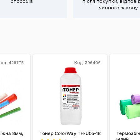
способів
після покупки, відпові
чинного закону
од: 428775
Код: 396406
іжна 8мм,
Тонер ColorWay TH-U05-1B
Термозбіж
Білий