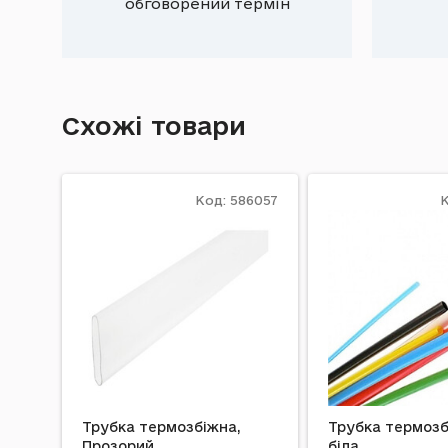
обговорений термін
Схожі товари
Код: 586057
К
Трубка термозбіжна,
Трубка термозб
Прозорий
біла