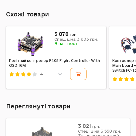
Схожі товари
3 878
грн.
3 603
Спец. ціна
грн.
В наявності
Політний контролер F405 Flight Controller With
Контролер п
OSD 16M
Main board 
Switch FC-1
4
Код: 552209
Код: 4589
Переглянуті товари
3 821
грн.
3 550
Спец. ціна
грн.
Товар розпроданий