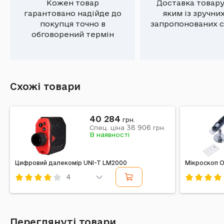
Кожен товар
Доставка товару
гарантовано надійде до
яким із зручни
покупця точно в
запропонованих с
обговорений термін
Схожі товари
40 284
грн.
38 906
Спец. ціна
грн.
В наявності
Цифровий далекомір UNI-T LM2000
Мікроскоп Op
4
Код: 318272
Код: 3937
Переглянуті товари