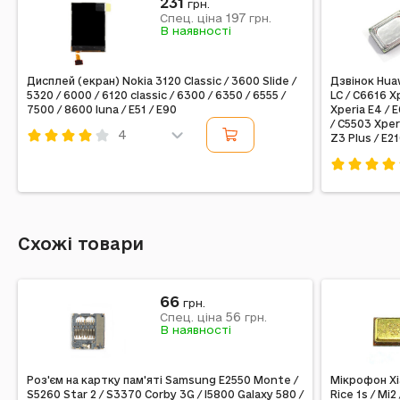
231
грн.
197
Спец. ціна
грн.
В наявності
Дисплей (екран) Nokia 3120 Classic / 3600 Slide /
Дзвінок Huaw
5320 / 6000 / 6120 classic / 6300 / 6350 / 6555 /
LC / C6616 X
7500 / 8600 luna / E51 / E90
Xperia E4 / 
/ C5503 Xper
4
Z3 Plus / E2
Код: 10037
Код: 10645
Схожі товари
66
грн.
56
Спец. ціна
грн.
В наявності
Роз'єм на картку пам'яті Samsung E2550 Monte /
Мікрофон Xia
S5260 Star 2 / S3370 Corby 3G / I5800 Galaxy 580 /
Rice 1s / Mi2