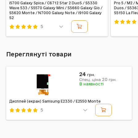
i5700 Galaxy Spica / C6712 Star 2 DuoS / S5330
Pro 5 / M2 /
Wave 533 / S5570 Galaxy Mini / S5660 Galaxy Gio /
Duos / S5363
S5620 Monte / N7000 Galaxy Note / i9100 Galaxy
S5150 La Fle
S2
5
Код: 10921
Код: 13737
Переглянуті товари
24
грн.
20
Спец. ціна
грн.
В наявності
Дисплей (екран) Samsung E2330 / E2550 Monte
5
Код: 11322