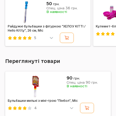
50
грн.
36
Спец. ціна
грн.
В наявності
Райдужні бульбашки з фігуркою "ХЕЛОУ КІТТІ /
Кулемет-бл
Hello Kitty", 26 см, Mic
5
Код: 71215
Код: 738929
Переглянуті товари
90
грн.
90
Спец. ціна
грн.
В наявності
Бульбашки мильні з міні-грою "Пінбол", Mic
4
Код: 719774