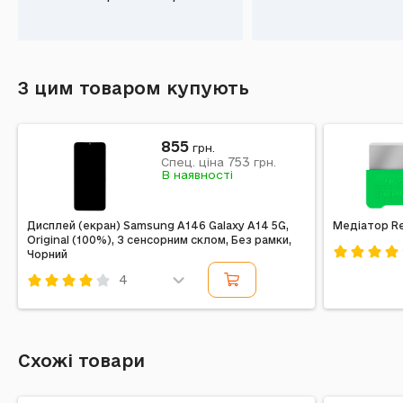
З цим товаром купують
855
грн.
753
Спец. ціна
грн.
В наявності
Дисплей (екран) Samsung A146 Galaxy A14 5G,
Медіатор Re
Original (100%), З сенсорним склом, Без рамки,
Чорний
Код: 5732
4
Код: 357968
Схожі товари