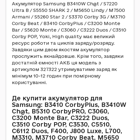
Акумулятор Samsung B3410W Ch@t / S7220
Ultra B / S5550 SHARK 2 / M5650 Lindy / M7500
Armani / S5260 Star 2 / S3370 Corby 3G / M3710
Corby Beat / B3410 CorbyPlus / C3200 Monte
Bar / S5620 Monte / C3060 / C3222 Duos / C3510
Corby POP, Yoki, High quality має великий
ресурс роботи та циклів заряду/розряду.
Завдяки цим двом якостям акумулятор
прослужить якнайдовше. Крім того, завдяки
достатній ємності АКБ ця модель з
артикулом 327322 утримуватиме заряд як
мінімум 10-12 годин при помірному
користуванні.
Де купити акумулятор для
Samsung: B3410 CorbyPlus, B3410W
Ch@t, B5310 CorbyPRO, C3060,
C3200 Monte Bar, C3222 Duos,
C3510 Corby POP, C3530, C5510,
C6112 Duos, F400, J800 Luxe, L700,
M3310, M3710 Corby Beat, M5650