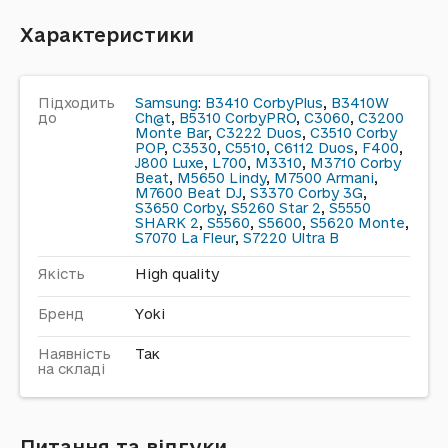
Характеристики
Підходить
Samsung
:
B3410 CorbyPlus
,
B3410W
до
Ch@t
,
B5310 CorbyPRO
,
C3060
,
C3200
Monte Bar
,
C3222 Duos
,
C3510 Corby
POP
,
C3530
,
C5510
,
C6112 Duos
,
F400
,
J800 Luxe
,
L700
,
M3310
,
M3710 Corby
Beat
,
M5650 Lindy
,
M7500 Armani
,
M7600 Beat DJ
,
S3370 Corby 3G
,
S3650 Corby
,
S5260 Star 2
,
S5550
SHARK 2
,
S5560
,
S5600
,
S5620 Monte
,
S7070 La Fleur
,
S7220 Ultra B
Якість
High quality
Бренд
Yoki
Наявність
Так
на складі
Питання та відгуки