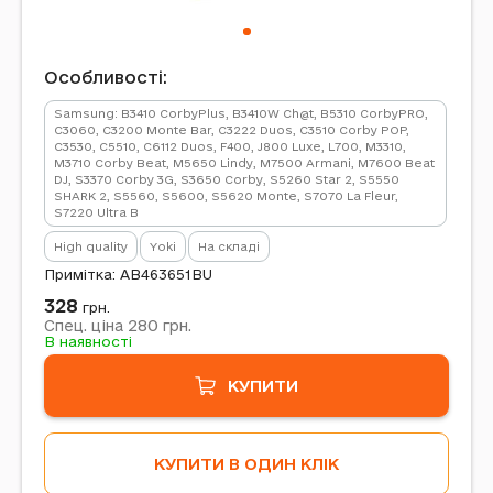
Особливості:
Samsung: B3410 CorbyPlus, B3410W Ch@t, B5310 CorbyPRO,
C3060, C3200 Monte Bar, C3222 Duos, C3510 Corby POP,
C3530, C5510, C6112 Duos, F400, J800 Luxe, L700, M3310,
M3710 Corby Beat, M5650 Lindy, M7500 Armani, M7600 Beat
DJ, S3370 Corby 3G, S3650 Corby, S5260 Star 2, S5550
SHARK 2, S5560, S5600, S5620 Monte, S7070 La Fleur,
S7220 Ultra B
High quality
Yoki
На складі
Примітка: AB463651BU
328
грн.
280
Спец. ціна
грн.
В наявності
КУПИТИ
КУПИТИ В ОДИН КЛІК