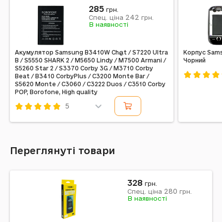
285
грн.
242
Спец. ціна
грн.
В наявності
Акумулятор Samsung B3410W Ch@t / S7220 Ultra
Корпус Samsu
B / S5550 SHARK 2 / M5650 Lindy / M7500 Armani /
Чорний
S5260 Star 2 / S3370 Corby 3G / M3710 Corby
Beat / B3410 CorbyPlus / C3200 Monte Bar /
S5620 Monte / C3060 / C3222 Duos / C3510 Corby
Код: 1573
POP, Borofone, High quality
5
Код: 289411
Переглянуті товари
328
грн.
280
Спец. ціна
грн.
В наявності