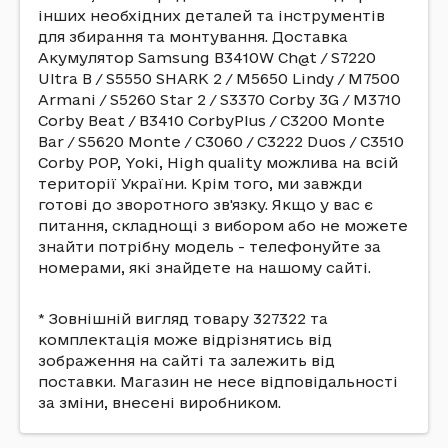
інших необхідних деталей та інструментів
для збирання та монтування. Доставка
Акумулятор Samsung B3410W Ch@t / S7220
Ultra B / S5550 SHARK 2 / M5650 Lindy / M7500
Armani / S5260 Star 2 / S3370 Corby 3G / M3710
Corby Beat / B3410 CorbyPlus / C3200 Monte
Bar / S5620 Monte / C3060 / C3222 Duos / C3510
Corby POP, Yoki, High quality можлива на всій
території України. Крім того, ми завжди
готові до зворотного зв'язку. Якщо у вас є
питання, складнощі з вибором або не можете
знайти потрібну модель - телефонуйте за
номерами, які знайдете на нашому сайті.
* Зовнішній вигляд товару 327322 та
комплектація може відрізнятись від
зображення на сайті та залежить від
поставки. Магазин не несе відповідальності
за зміни, внесені виробником.