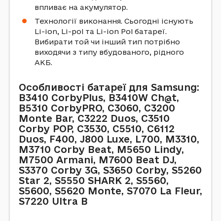
впливає на акумулятор.
Технології виконання. Сьогодні існують
Li-ion, Li-pol та Li-ion Pol батареї.
Вибирати той чи інший тип потрібно
виходячи з типу вбудованого, рідного
АКБ.
Особливості батареї для Samsung:
B3410 CorbyPlus, B3410W Ch@t,
B5310 CorbyPRO, C3060, C3200
Monte Bar, C3222 Duos, C3510
Corby POP, C3530, C5510, C6112
Duos, F400, J800 Luxe, L700, M3310,
M3710 Corby Beat, M5650 Lindy,
M7500 Armani, M7600 Beat DJ,
S3370 Corby 3G, S3650 Corby, S5260
Star 2, S5550 SHARK 2, S5560,
S5600, S5620 Monte, S7070 La Fleur,
S7220 Ultra B