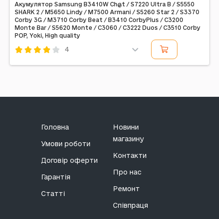
Акумулятор Samsung B3410W Ch@t / S7220 Ultra B / S5550
SHARK 2 / M5650 Lindy / M7500 Armani / S5260 Star 2 / S3370
Corby 3G / M3710 Corby Beat / B3410 CorbyPlus / C3200
Monte Bar / S5620 Monte / C3060 / C3222 Duos / C3510 Corby
POP, Yoki, High quality
4
Код: 327322
Головна
Новини
магазину
Умови роботи
Контакти
Договір оферти
Про нас
Гарантія
Ремонт
Статті
Співпраця