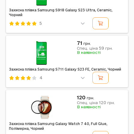
Захисна плівка Samsung S918 Galaxy S23 Ultra, Ceramic,
Чорний
5
Код: 548870
Ceramic
Звичайне
Смартфон
Чорний
71
грн.
59
Спец. ціна
грн.
В наявності
Захисна плівка Samsung S711 Galaxy S23 FE, Ceramic, Чорний
4
Код: 548869
Ceramic
Звичайне
Смартфон
Чорний
120
грн.
120
Спец. ціна
грн.
В наявності
Захисна плівка Samsung Galaxy Watch 7 40, Full Glue,
Полімерна, Чорний