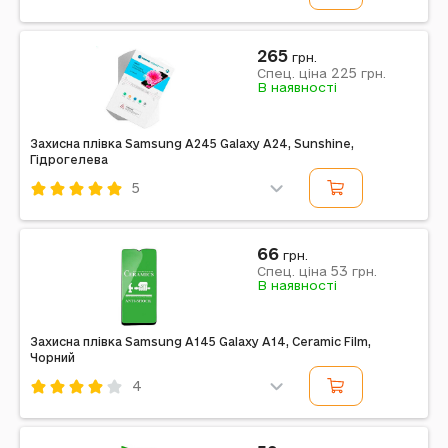
Код: 382075
Ceramic
Смартфон
Чорний
265
грн.
225
Спец. ціна
грн.
В наявності
Захисна плівка Samsung A245 Galaxy A24, Sunshine,
Гідрогелева
5
Код: 375289
Sunshine
Гідрогелева
Смартфон
66
грн.
53
Спец. ціна
грн.
Примітка: SS-057
В наявності
Захисна плівка Samsung A145 Galaxy A14, Ceramic Film,
Чорний
4
Код: 349396
Ceramic Film
Смартфон
Чорний