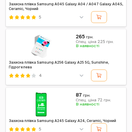
Захисна плівка Samsung A045 Galaxy A04 / A047 Galaxy A04S,
Ceramic, Чорний
5
Код: 354988
Ceramic
Смартфон
Чорний
265
грн.
225
Спец. ціна
грн.
В наявності
Захисна плівка Samsung A256 Galaxy A25 5G, Sunshine,
Гідрогелева
4
Код: 611536
Sunshine
Гідрогелева
Смартфон
87
грн.
72
Спец. ціна
грн.
Примітка: SS-057
В наявності
Захисна плівка Samsung A245 Galaxy A24, Ceramic, Чорний
5