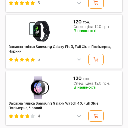
5
Код: 523855
Full Glue
Полімерна
Розумний годинник
120
грн.
120
Спец. ціна
грн.
Чорний
В наявності
Захисна плівка Samsung Galaxy Fit 3, Full Glue, Полімерна,
Чорний
5
Код: 523842
Full Glue
Полімерна
Розумний годинник
120
грн.
120
Спец. ціна
грн.
Чорний
В наявності
Захисна плівка Samsung Galaxy Watch 40, Full Glue,
Полімерна, Чорний
4
Код: 523848