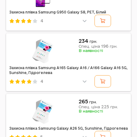
Захисна плівка Samsung G950 Galaxy S8, PET, Білий
4
Код: 282157
PET
Смартфон
Білий
234
грн.
196
Примітка: фото ознайомлювальне, колір рамки
Спец. ціна
грн.
В наявності
відповідає кольору, зазначеному у найменуванні
товару.
Захисна плівка Samsung A165 Galaxy A16 / A166 Galaxy A16 5G,
Sunshine, Гідрогелева
4
Код: 605383
Sunshine
Гідрогелева
Смартфон
265
грн.
225
Спец. ціна
грн.
Примітка: SS-057A
В наявності
Захисна плівка Samsung Galaxy A26 5G, Sunshine, Гідрогелева