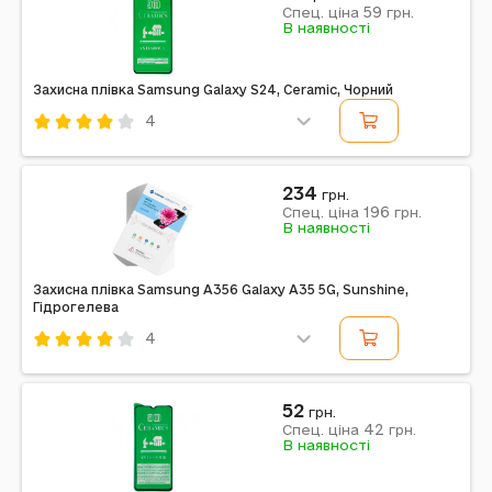
59
Спец. ціна
грн.
В наявності
Захисна плівка Samsung Galaxy S24, Ceramic, Чорний
4
Код: 486467
Ceramic
Звичайне
Смартфон
Чорний
234
грн.
196
Спец. ціна
грн.
В наявності
Захисна плівка Samsung A356 Galaxy A35 5G, Sunshine,
Гідрогелева
4
Код: 452287
Sunshine
Гідрогелева
Смартфон
52
грн.
42
Спец. ціна
грн.
Примітка: SS-057A
В наявності