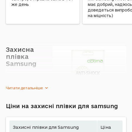
же день
має добрий, надіюсь 
доведеться випроб
на міцність)
Захисна
плівка
Samsung
Сучасний ринок
техніки
Читати детальніше
пропонує
широкий спектр
вибору
Ціни на захисні плівки для samsung
мобільних
гаджетів,
щороку
Захисні плівки для Samsung
Ціна
з'являються нові, вдосконалені моделі. Мобільний