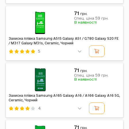
Код: 486464
Ceramic
Звичайне
Смартфон
Чорний
71
грн.
59
Спец. ціна
грн.
В наявності
Захисна плівка Samsung A515 Galaxy A51 / G780 Galaxy S20 FE
/ M317 Galaxy M31s, Ceramic, Чорний
5
Код: 231234
Ceramic
Смартфон
Чорний
71
грн.
59
Спец. ціна
грн.
Примітка: повне проклеювання
В наявності
Захисна плівка Samsung A165 Galaxy A16 / A166 Galaxy A16 5G,
Ceramic, Чорний
4
Код: 607508
Ceramic
Звичайне
Смартфон
Чорний
71
грн.