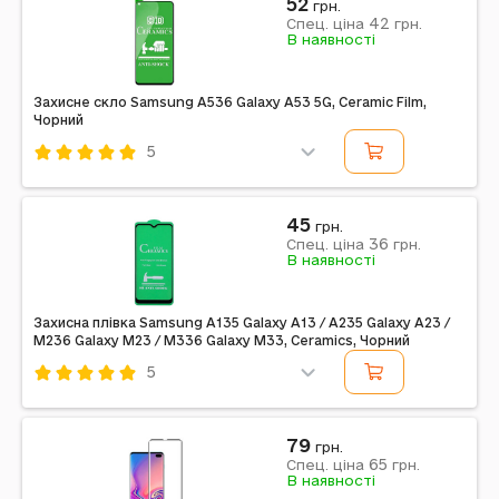
52
грн.
42
Спец. ціна
грн.
В наявності
Захисне скло Samsung A536 Galaxy A53 5G, Ceramic Film,
Чорний
5
Код: 314477
Ceramic Film
Смартфон
Чорний
45
грн.
36
Спец. ціна
грн.
В наявності
Захисна плівка Samsung A135 Galaxy A13 / A235 Galaxy A23 /
M236 Galaxy M23 / M336 Galaxy M33, Ceramics, Чорний
5
Код: 298215
Ceramics
Смартфон
Чорний
79
грн.
65
Спец. ціна
грн.
Примітка: повна поклейка
В наявності