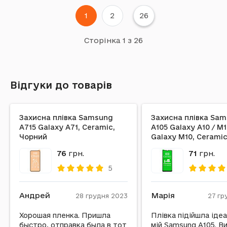
Full Glue
Полімерна
Розумний годинник
1
2
26
Чорний
Примітка: series 5
Сторінка 1 з 26
Відгуки до товарів
Захисна плівка Samsung
Захисна плівка Sa
A715 Galaxy A71, Ceramic,
A105 Galaxy A10 / M
Чорний
Galaxy M10, Cerami
76
грн.
71
грн.
5
Андрей
Марія
28 грудня 2023
27 гр
Хорошая пленка. Пришла
Плівка підійшла іде
быстро, отправка была в тот
мій Samsung A105. В