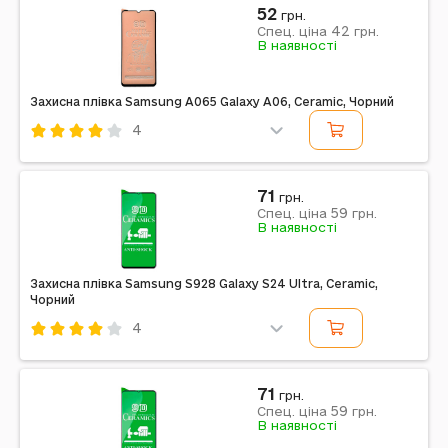
Sunshine
Гідрогелева
Смартфон
52
грн.
42
Спец. ціна
грн.
Примітка: SS-057A
В наявності
Захисна плівка Samsung A065 Galaxy A06, Ceramic, Чорний
4
Код: 552305
Ceramic
Звичайне
Смартфон
Чорний
71
грн.
59
Спец. ціна
грн.
Примітка: матова
В наявності
Захисна плівка Samsung S928 Galaxy S24 Ultra, Ceramic,
Чорний
4
Код: 548871
Ceramic
Звичайне
Смартфон
Чорний
71
грн.
59
Спец. ціна
грн.
В наявності