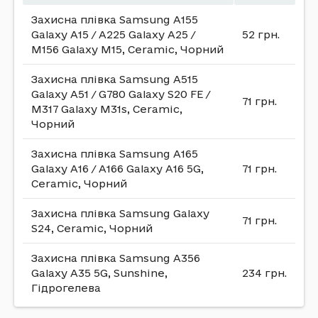
телефон - це важливий предмет у житті кожної
Захисна плівка Samsung A155
сучасної людини, ми не розлучаємося з нею ні на
Galaxy A15 / A225 Galaxy A25 /
52 грн.
мить. Де б ви не знаходилися: удома, на дачі, у
M156 Galaxy M15, Ceramic, Чорний
ресторані, у кіно, на морі - він завжди з вами. За
допомогою сучасних телефонів можна слухати
Захисна плівка Samsung A515
музику, читати книги, виходити в інтернет, грати
Galaxy A51 / G780 Galaxy S20 FE /
в улюблені ігри, вивчати мови, спілкуватися з
71 грн.
M317 Galaxy M31s, Ceramic,
іншими людьми, загалом бути завжди «на зв'язку».
Чорний
І, звичайно ж, будь-який гаджет потребує
дбайливого ставлення та захисту, щоб він міг
Захисна плівка Samsung A165
прослужити вам якомога більше часу. Якщо ви
Galaxy A16 / A166 Galaxy A16 5G,
71 грн.
хочете подбати про свій телефон, тоді
Ceramic, Чорний
рекомендуємо вам купити захисну плівку для
Samsung, зрозуміло, якщо у вас телефон цієї
Захисна плівка Samsung Galaxy
марки.
71 грн.
S24, Ceramic, Чорний
Плівка для телефону Samsung створюється
Захисна плівка Samsung A356
виключно під модель телефону. Вона має багато
Galaxy A35 5G, Sunshine,
234 грн.
переваг і послужить довгу службу для вашого
Гідрогелева
мобільного телефону, тому що виготовляється з
матеріалів високої якості, що робить її дуже