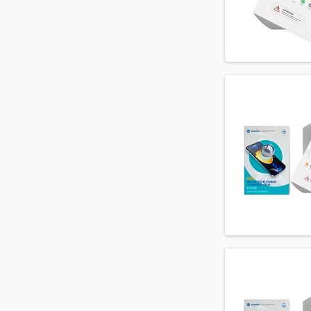
H932 V30 Dual
H933 V30 Dual
H990 V20 Dual
LS770 Stylo G
LS991 G4
LS992 G5
LS993 G6
LS997 V20
M250 K10
Q610 Q7
US992 G5
US996 V20
US997 G6
V405 ThinQ V40