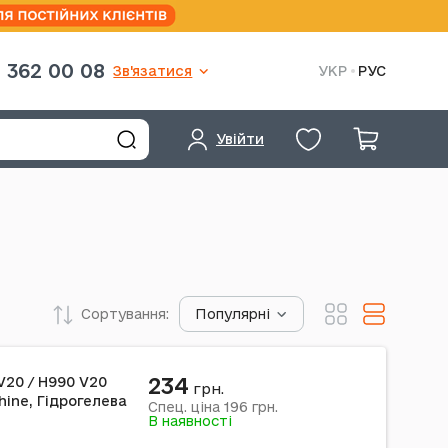
 362 00 08
Зв'язатися
УКР
РУС
Увійти
Сортування:
Популярні
234
 V20 / H990 V20
грн.
hine, Гідрогелева
196
Спец. ціна
грн.
В наявності