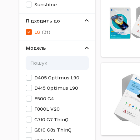
Sunshine
Підходить до
LG
Модель
D405 Optimus L90
D415 Optimus L90
F500 G4
F800L V20
G710 G7 ThinQ
G810 G8s ThinQ