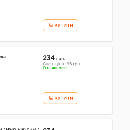
КУПИТИ
234
ева
грн.
196
Спец. ціна
грн.
В наявності
КУПИТИ
l / H932 V30 Dual /