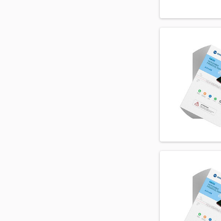
H830 G5
H840 G5 SE
H845 Optimus G5
H850 G5
H860 G5
H870 G6
H871 G6
H872 G6
H873 G6
H910 V20
H915 V20
H930 V30 Dual
H931 V30 Dual