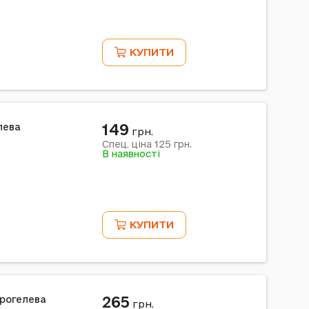
КУПИТИ
149
лева
грн.
125
Спец. ціна
грн.
В наявності
КУПИТИ
265
дрогелева
грн.