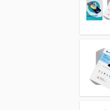
V500N V50 ThinQ
VS986 G4
VS987 G5
VS995 V20
VS996 V30 Dual
VS998 G6