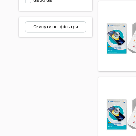
G820 G8
G850 ThinQ G8x
H540 Stylus G4
Скинути всі фільтри
H542 Stylus G4
H630 G4 Stylus
H631 Stylus G4
H635 Stylus G4
H790 Nexus 5X
H791 Nexus 5X
H810 G4
H811 G4
H815 G4
H818 G4
H820 G5