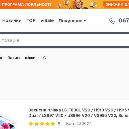
067
Новинки
TOP
🔥Sale
Покупцям
в
Захисні плівки
LG
Захисна плівка LG F800L V20 / H910 V20 / H915
Dual / LS997 V20 / US996 V20 / VS995 V20, Suns
Код: 230024
5