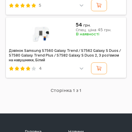
5
Код: 14671
На Sim карту
54
грн.
45
Спец. ціна
грн.
В наявності
Дзвінок Samsung S7560 Galaxy Trend / S7562 Galaxy S Duos /
S7580 Galaxy Trend Plus / S7582 Galaxy S Duos 2, З роз'ємом
на навушники, Білий
4
Код: 13765
З роз'ємом на навушники
Білий
Дзвінок
Сторінка 1 з 1
Головна
Новини