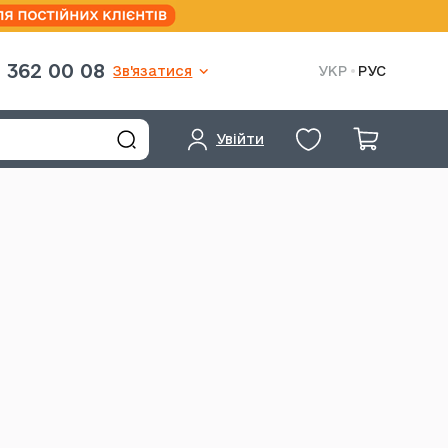
 362 00 08
Зв'язатися
УКР
РУС
Увійти