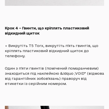
Крок 4 – Гвинти, що кріплять пластиковий
відкидний щиток
•
Викрутіть T5 Torx, викрутіть п'ять гвинтів, що
кріплять пластиковий відкидний щиток до
телефону.
Один з п'яти гвинтів (помічений помаранчевим)
знаходиться під наклейкою &ldquo ;VOID” (відмова
від гарантійних зобов'язань) праворуч від
етикетки із серійним номером.