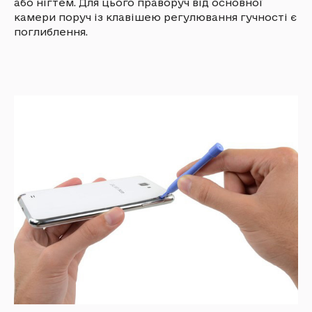
або нігтем. Для цього праворуч від основної
камери поруч із клавішею регулювання гучності є
поглиблення.