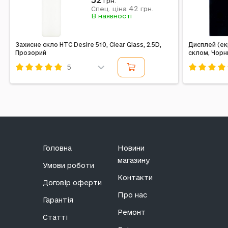
грн.
42
Спец. ціна
грн.
В наявності
Захисне скло HTC Desire 510, Clear Glass, 2.5D,
Дисплей (ек
Прозорий
склом, Чорн
5
Код: 289939
Код: 15489
Головна
Новини
магазину
Умови роботи
Контакти
Договір оферти
Про нас
Гарантія
Ремонт
Статті