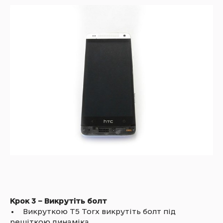
Крок 3 – Викрутіть болт
• Викруткою T5 Torx викрутіть болт під
решіткою динаміка.