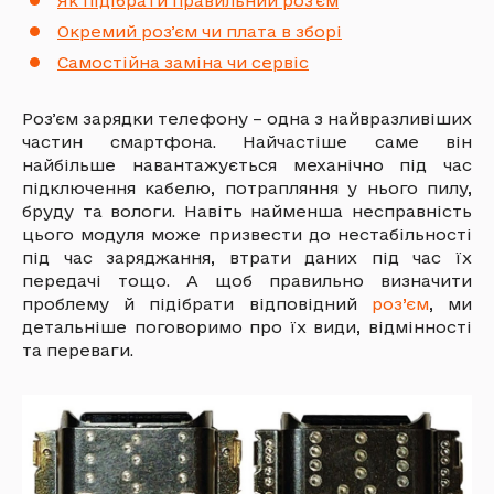
Як підібрати правильний розʼєм
Окремий розʼєм чи плата в зборі
Самостійна заміна чи сервіс
Розʼєм зарядки телефону – одна з найвразливіших
частин смартфона. Найчастіше саме він
найбільше навантажується механічно під час
підключення кабелю, потрапляння у нього пилу,
бруду та вологи. Навіть найменша несправність
цього модуля може призвести до нестабільності
під час заряджання, втрати даних під час їх
передачі тощо. А щоб правильно визначити
проблему й підібрати відповідний
роз’єм
, ми
детальніше поговоримо про їх види, відмінності
та переваги.