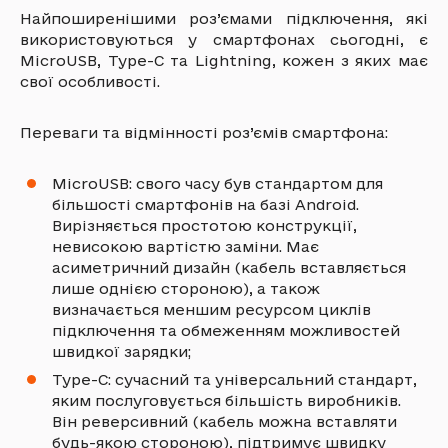
Найпоширенішими роз’ємами підключення, які
використовуються у смартфонах сьогодні, є
MicroUSB, Type-C та Lightning, кожен з яких має
свої особливості.
Переваги та відмінності роз’ємів смартфона:
MicroUSB: свого часу був стандартом для
більшості смартфонів на базі Android.
Вирізняється простотою конструкції,
невисокою вартістю заміни. Має
асиметричний дизайн (кабель вставляється
лише однією стороною), а також
визначається меншим ресурсом циклів
підключення та обмеженням можливостей
швидкої зарядки;
Type-C: сучасний та універсальний стандарт,
яким послуговується більшість виробників.
Він реверсивний (кабель можна вставляти
будь-якою стороною), підтримує швидку