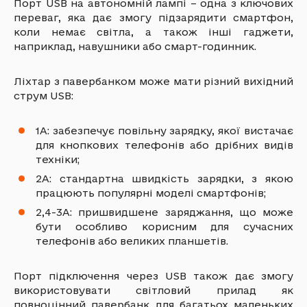
Порт USB на автономній лампі – одна з ключових
переваг, яка дає змогу підзарядити смартфон,
коли немає світла, а також інші гаджети,
наприклад, навушники або смарт-годинник.
Ліхтар з павербанком може мати різний вихідний
струм USB:
1А: забезпечує повільну зарядку, якої вистачає
для кнопкових телефонів або дрібних видів
техніки;
2А: стандартна швидкість зарядки, з якою
працюють популярні моделі смартфонів;
2,4-3А: пришвидшене заряджання, що може
бути особливо корисним для сучасних
телефонів або великих планшетів.
Порт підключення через USB також дає змогу
використовувати світловий прилад як
повноцінний павербанк для багатьох маленьких