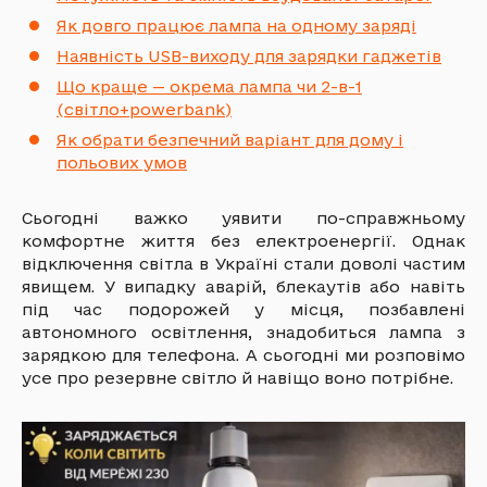
Як довго працює лампа на одному заряді
Наявність USB-виходу для зарядки гаджетів
Що краще — окрема лампа чи 2-в-1
(світло+powerbank)
Як обрати безпечний варіант для дому і
польових умов
Сьогодні важко уявити по-справжньому
комфортне життя без електроенергії. Однак
відключення світла в Україні стали доволі частим
явищем. У випадку аварій, блекаутів або навіть
під час подорожей у місця, позбавлені
автономного освітлення, знадобиться лампа з
зарядкою для телефона. А сьогодні ми розповімо
усе про резервне світло й навіщо воно потрібне.