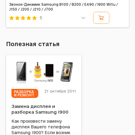
Звонок-Динамик Samsung B100 / B200 / E490 / I900 Witu /
J150 / J200 / J210 / J700
5
Код: 11454
Полезная статья
21 октября 2011
РАЗБОРКА
И РЕМОНТ
Замена дисплея и
разборка Samsung І900
Как произвести замену
дисплея Вашего телефона
Samsung I900? Если возник