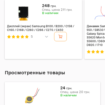
248
грн.
211
Спец. цена
грн.
В наличии
Дисплей (экран) Samsung B100 / B200 / C158 /
Динамик Sam
C160 / C168 / C260 / C266 / C270 / C450
550 / S8530 
Galaxy Spica
5
S5620 Monte 
S5600 / D600
Код: 10056
D820 / I710
Код: 10474
Просмотренные товары
24
грн.
20
Спец. цена
грн.
В наличии