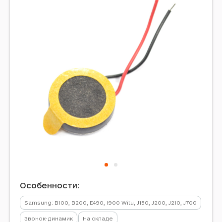
Особенности:
Samsung: B100, B200, E490, I900 Witu, J150, J200, J210, J700
Звонок-динамик
На складе