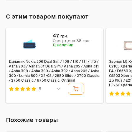
С этим товаром покупают
47
грн.
38
Спец. цена
грн.
В наличии
Динамик Nokia 206 Dual Sim / 109 / 110 / 111 / 113 /
Звонок LG X4
Asha 203 / Asha 501 Dual Sim / Asha 205 / Asha 311
C2105 Xperia
/ Asha 308 / Asha 309 / Asha 302 / Asha 202 / Asha
E4 / E6533 X
300 / Lumia 800 / X2-05 / 2680 Slide / 2700 Classic
C5503 Xperia
/ 2730 Classic / 6730 Classic, Original
Z3 Plus / E2
LT26ii Xperia
5
Код: 12847
Код: 10330
Похожие товары