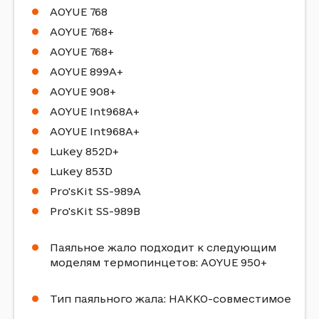
AOYUE 768
AOYUE 768+
AOYUE 768+
AOYUE 899A+
AOYUE 908+
AOYUE Int968A+
AOYUE Int968A+
Lukey 852D+
Lukey 853D
Pro'sKit SS-989A
Pro'sKit SS-989B
Паяльное жало подходит к следующим
моделям термопинцетов: AOYUE 950+
Тип паяльного жала: HAKKO-совместимое