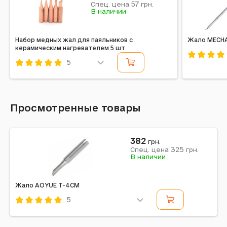
57
Спец. цена
грн.
В наличии
Набор медных жал для паяльников с
Жало MECHA
керамическим нагревателем 5 шт
5
Код: 29768
Код: 412461
Просмотренные товары
382
грн.
325
Спец. цена
грн.
В наличии
Жало AOYUE T-4CM
5
Код: 198477