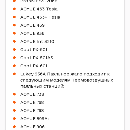
Pro'sKit SS-206B
AOYUE 463 Tesla
AOYUE 463+ Tesla
AOYUE 469
AOYUE 936
AOYUE Int 3210
Goot PX-501
Goot PX-501AS
Goot PX-601
Lukey 936A Паяльное жало подходит к
следующим моделям Термовоздушных
паяльных станций:
AOYUE 738
AOYUE 768
AOYUE 768
AOYUE 899A+
AOYUE 906