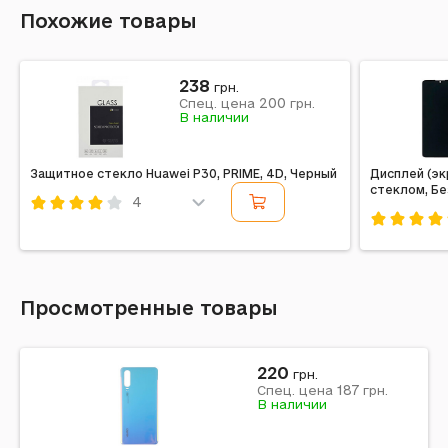
Похожие товары
238
грн.
200
Спец. цена
грн.
В наличии
Защитное стекло Huawei P30, PRIME, 4D, Черный
Дисплей (эк
стеклом, Бе
4
Код: 217097
Код: 24761
Просмотренные товары
220
грн.
187
Спец. цена
грн.
В наличии