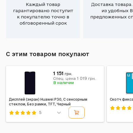
Каждый товар
Доставка товара
гарантировано поступит
из удобных 
к покупателю точно в
предложенных с
обговоренный срок
С этим товаром покупают
1 151
грн.
1 019
Спец. цена
грн.
В наличии
Дисплей (экран) Huawei P30, С сенсорным
Скотч фикса
стеклом, Без рамки, TFT, Черный
5
Код: 2083
Код: 185973