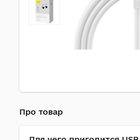
Про товар
Для чeгo пpигoдитcя USB 