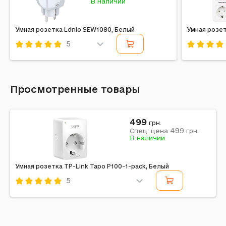
В наличии
Умная розетка Ldnio SEW1080, Белый
Умная розе
5
Код: 356708
Код: 4113
Просмотренные товары
499
грн.
499
Спец. цена
грн.
В наличии
Умная розетка TP-Link Tapo P100-1-pack, Белый
5
Код: 715901