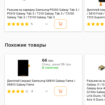
Разъем на зарядку Samsung P5200 Galaxy Tab 3 /
Дисплей (экр
P5210 Galaxy Tab 3 / T210 Galaxy Tab 3 / T2100
/ 3610 Fold 
Galaxy Tab 3 / T2110 Galaxy Tab 3
7210 Superno
5
Код: 15519
Код: 10019
Похожие товары
66
грн.
56
Спец. цена
грн.
В наличии
Дисплей (экран) Samsung S6810 Galaxy Fame /
Разъем на з
S6812 Galaxy Fame
Galaxy J1 / 
Galaxy Ace 4
4
G130e Galaxy
Lite Duos / 
Код: 14212
Ace 4 Duos 