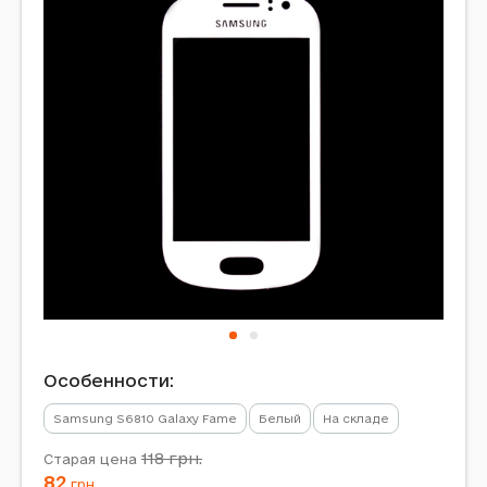
Особенности:
Samsung S6810 Galaxy Fame
Белый
На складе
118
грн.
Старая цена
82
грн.